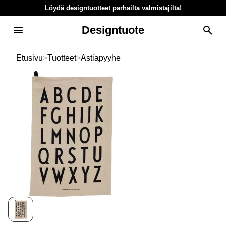
Löydä designtuotteet parhailta valmistajilta!
Designtuote
Etusivu
>
Tuotteet
>
Astiapyyhe