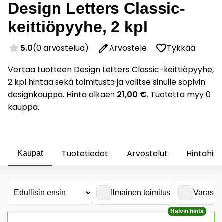
Design Letters Classic-
keittiöpyyhe, 2 kpl
5.0
(0 arvostelua)
Arvostele
Tykkää
Vertaa tuotteen Design Letters Classic-keittiöpyyhe,
2 kpl hintaa sekä toimitusta ja valitse sinulle sopivin
designkauppa. Hinta alkaen
21,00 €
. Tuotetta myy 0
kauppa.
Tuotetiedot
Arvostelut
Hintahist
Kaupat
Ilmainen toimitus
Varasto
Halvin hinta