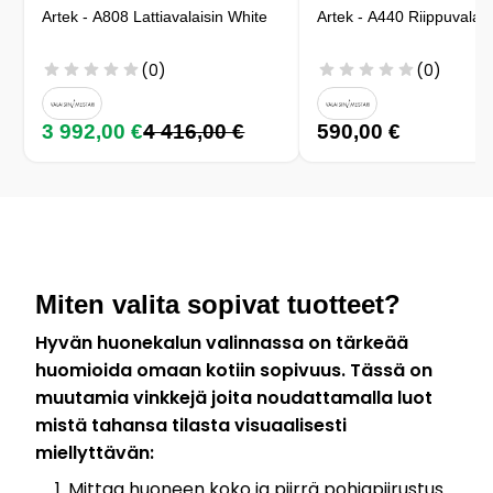
Artek - A808 Lattiavalaisin White
Artek - A440 Riippuvalais
(0)
(0)
3 992,00 €
4 416,00 €
590,00 €
Miten valita sopivat tuotteet?
Hyvän huonekalun valinnassa on tärkeää
huomioida omaan kotiin sopivuus. Tässä on
muutamia vinkkejä joita noudattamalla luot
mistä tahansa tilasta visuaalisesti
miellyttävän:
Mittaa huoneen koko ja piirrä pohjapiirustus