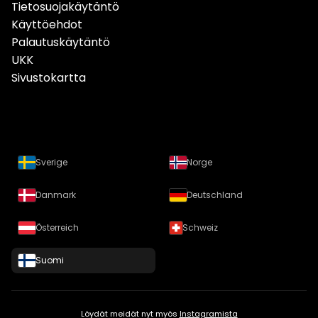
Tietosuojakäytäntö
Käyttöehdot
Palautuskäytäntö
UKK
Sivustokartta
Sverige
Norge
Danmark
Deutschland
Österreich
Schweiz
Suomi
Löydät meidät nyt myös
Instagramista