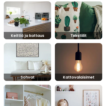
Keittiö ja kattaus
Tekstiilit
Sohvat
Kattovalaisimet