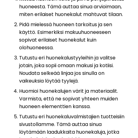
huoneesta. Tämä auttaa sinua arvioimaan,
miten erilaiset huonekalut mahtuvat tilaan.
Pidä mielessä huoneen tarkoitus ja sen
käyttö. Esimerkiksi makuuhuoneeseen
sopivat erilaiset huonekalut kuin
olohuoneessa.
Tutustu eri huonekalustyyleihin ja valitse
jotain, joka sopii omaan makusi ja kotiisi.
Noudata selkeää linjaa jos sinulla on
vaikeuksia löytää tyylejä.
Huomioi huonekalujen värit ja materiaalit.
Varmista, että ne sopivat yhteen muiden
huoneen elementtien kanssa.
Tutustu eri huonekaluvalmistajien tuotteisiin
sivustollamme. Tämä auttaa sinua
löytämään laadukkaita huonekaluja, jotka