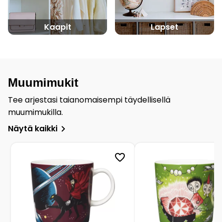
Kaapit
Lapset
Muumimukit
Tee arjestasi taianomaisempi täydellisellä
muumimukilla.
Näytä kaikki