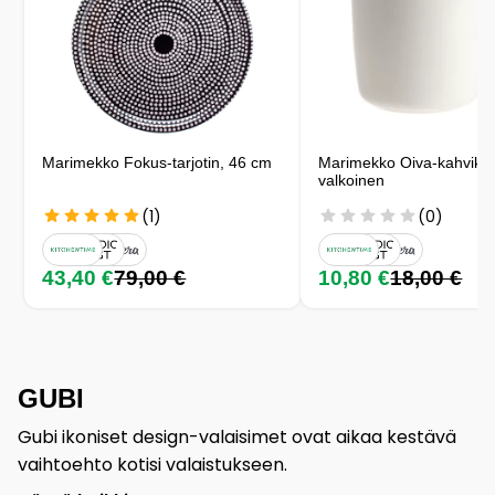
Marimekko Fokus-tarjotin, 46 cm
Marimekko Oiva-kahvikupp
valkoinen
(1)
(0)
43,40 €
79,00 €
10,80 €
18,00 €
GUBI
Gubi ikoniset design-valaisimet ovat aikaa kestävä
vaihtoehto kotisi valaistukseen.