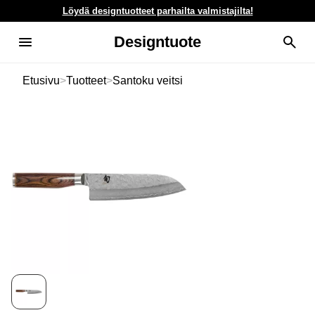
Löydä designtuotteet parhailta valmistajilta!
Designtuote
Etusivu
>
Tuotteet
>
Santoku veitsi