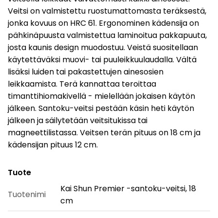
Veitsi on valmistettu ruostumattomasta teräksestä,
jonka kovuus on HRC 61. Ergonominen kädensija on
pähkinäpuusta valmistettua laminoitua pakkapuuta,
josta kaunis design muodostuu. Veistä suositellaan
käytettäväksi muovi- tai puuleikkuulaudalla. Vältä
lisäksi luiden tai pakastettujen ainesosien
leikkaamista. Terä kannattaa teroittaa
timanttihiomakivellä - mielellään jokaisen käytön
jälkeen. Santoku-veitsi pestään käsin heti käytön
jälkeen ja säilytetään veitsitukissa tai
magneettilistassa. Veitsen terän pituus on 18 cm ja
kädensijan pituus 12 cm.
Tuote
Kai Shun Premier -santoku-veitsi, 18
Tuotenimi
cm