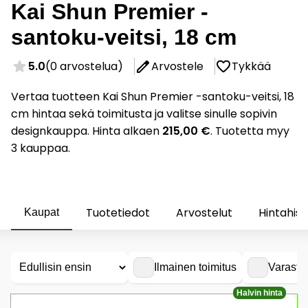
Kai Shun Premier -
santoku-veitsi, 18 cm
5.0
(0 arvostelua)
Arvostele
Tykkää
Vertaa tuotteen Kai Shun Premier -santoku-veitsi, 18
cm hintaa sekä toimitusta ja valitse sinulle sopivin
designkauppa. Hinta alkaen
215,00 €
. Tuotetta myy
3 kauppaa.
Tuotetiedot
Arvostelut
Hintahist
Kaupat
Ilmainen toimitus
Varasto
Halvin hinta