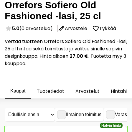
Orrefors Sofiero Old
Fashioned -lasi, 25 cl
5.0
(0 arvostelua)
Arvostele
Tykkää
Vertaa tuotteen Orrefors Sofiero Old Fashioned -lasi,
25 cl hintaa sekä toimitusta ja valitse sinulle sopivin
designkauppa. Hinta alkaen
27,00 €
. Tuotetta myy 3
kauppaa.
Tuotetiedot
Arvostelut
Hintahist
Kaupat
Ilmainen toimitus
Varasto
Halvin hinta