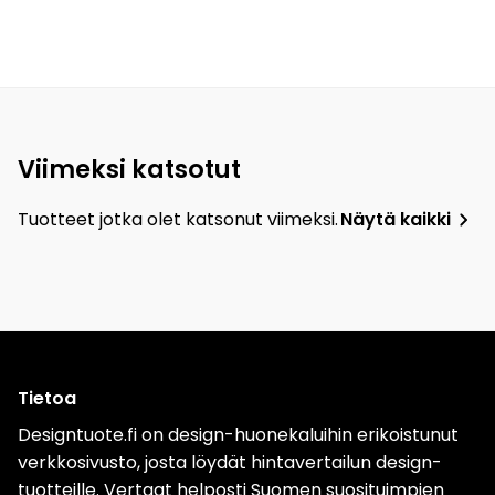
Viimeksi katsotut
Tuotteet jotka olet katsonut viimeksi.
Näytä kaikki
Tietoa
Designtuote.fi on design-huonekaluihin erikoistunut
verkkosivusto, josta löydät hintavertailun design-
tuotteille. Vertaat helposti Suomen suosituimpien