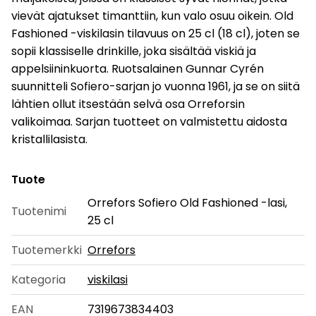
vievät ajatukset timanttiin, kun valo osuu oikein. Old
Fashioned -viskilasin tilavuus on 25 cl (18 cl), joten se
sopii klassiselle drinkille, joka sisältää viskiä ja
appelsiininkuorta. Ruotsalainen Gunnar Cyrén
suunnitteli Sofiero-sarjan jo vuonna 1961, ja se on siitä
lähtien ollut itsestään selvä osa Orreforsin
valikoimaa. Sarjan tuotteet on valmistettu aidosta
kristallilasista.
Tuote
Orrefors Sofiero Old Fashioned -lasi,
Tuotenimi
25 cl
Tuotemerkki
Orrefors
Kategoria
viskilasi
EAN
7319673834403