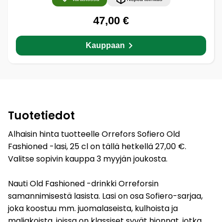
47,00 €
Kauppaan
Tuotetiedot
Alhaisin hinta tuotteelle Orrefors Sofiero Old
Fashioned -lasi, 25 cl on tällä hetkellä 27,00 €.
Valitse sopivin kauppa 3 myyjän joukosta.
Nauti Old Fashioned -drinkki Orreforsin
samannimisestä lasista. Lasi on osa Sofiero-sarjaa,
joka koostuu mm. juomalaseista, kulhoista ja
maljakoista, joissa on klassiset syvät hionnat, jotka