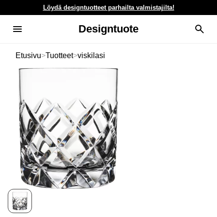
Löydä designtuotteet parhailta valmistajilta!
Designtuote
Etusivu
>
Tuotteet
>
viskilasi