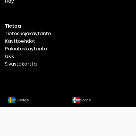
Hay
Tietoa
Tietosuojakäytäntö
Käyttöehdot
Palautuskäytäntö
UKK
Sivustokartta
Sverige
Norge
Danmark
Deutschland
Österreich
Schweiz