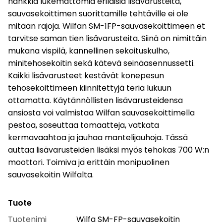
hankkia lukemattomia erilaisia ​​lisävarusteita,
sauvasekoittimen suorittamille tehtäville ei ole
mitään rajoja. Wilfan SM-1FP-sauvasekoittimeen et
tarvitse saman tien lisävarusteita. Siinä on nimittäin
mukana vispilä, kannellinen sekoituskulho,
minitehosekoitin sekä kätevä seinäasennussetti.
Kaikki lisävarusteet kestävät konepesun
tehosekoittimeen kiinnitettyjä teriä lukuun
ottamatta. Käytännöllisten lisävarusteidensa
ansiosta voi valmistaa Wilfan sauvasekoittimella
pestoa, soseuttaa tomaatteja, vatkata
kermavaahtoa ja jauhaa mantelijauhoja. Tässä
auttaa lisävarusteiden lisäksi myös tehokas 700 W:n
moottori. Toimiva ja erittäin monipuolinen
sauvasekoitin Wilfalta.
Tuote
Tuotenimi
Wilfa SM-FP-sauvasekoitin