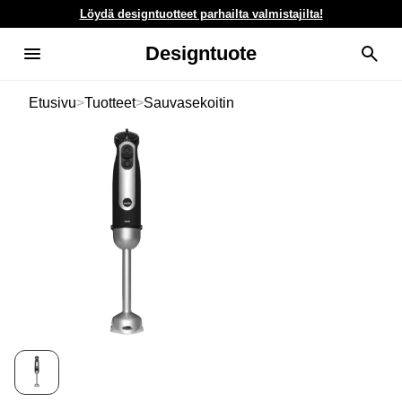
Löydä designtuotteet parhailta valmistajilta!
Designtuote
Etusivu
>
Tuotteet
>
Sauvasekoitin