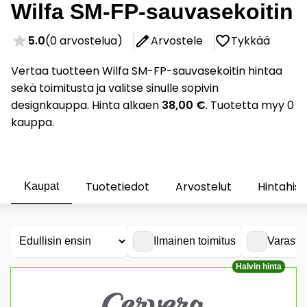
Wilfa SM-FP-sauvasekoitin
5.0
(0 arvostelua)
Arvostele
Tykkää
Vertaa tuotteen Wilfa SM-FP-sauvasekoitin hintaa
sekä toimitusta ja valitse sinulle sopivin
designkauppa. Hinta alkaen
38,00 €
. Tuotetta myy 0
kauppa.
Tuotetiedot
Arvostelut
Hintahist
Kaupat
Ilmainen toimitus
Varasto
Halvin hinta