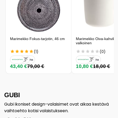
Marimekko Fokus-tarjotin, 46 cm
Marimekko Oiva-kahvikupp
valkoinen
(1)
(0)
43,40 €
79,00 €
10,80 €
18,00 €
GUBI
Gubi ikoniset design-valaisimet ovat aikaa kestävä
vaihtoehto kotisi valaistukseen.