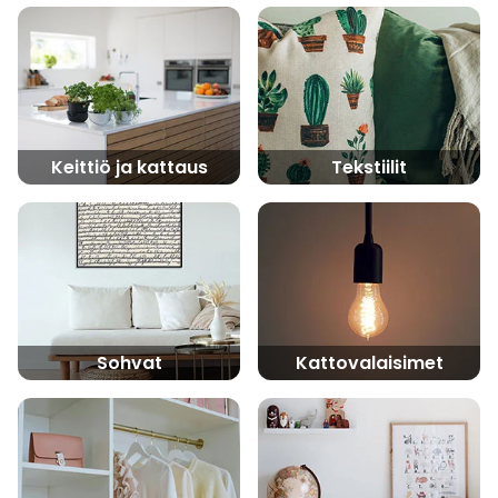
Keittiö ja kattaus
Tekstiilit
Sohvat
Kattovalaisimet