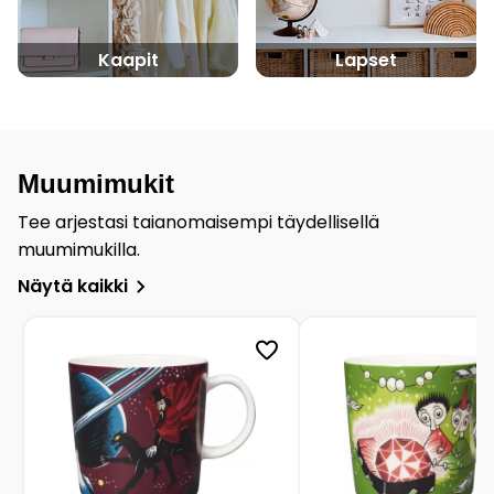
Kaapit
Lapset
Muumimukit
Tee arjestasi taianomaisempi täydellisellä
muumimukilla.
Näytä kaikki