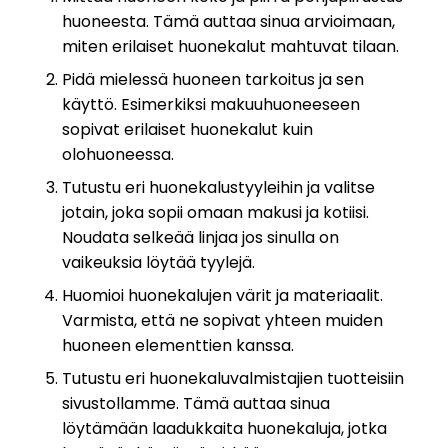
huoneesta. Tämä auttaa sinua arvioimaan,
miten erilaiset huonekalut mahtuvat tilaan.
Pidä mielessä huoneen tarkoitus ja sen
käyttö. Esimerkiksi makuuhuoneeseen
sopivat erilaiset huonekalut kuin
olohuoneessa.
Tutustu eri huonekalustyyleihin ja valitse
jotain, joka sopii omaan makusi ja kotiisi.
Noudata selkeää linjaa jos sinulla on
vaikeuksia löytää tyylejä.
Huomioi huonekalujen värit ja materiaalit.
Varmista, että ne sopivat yhteen muiden
huoneen elementtien kanssa.
Tutustu eri huonekaluvalmistajien tuotteisiin
sivustollamme. Tämä auttaa sinua
löytämään laadukkaita huonekaluja, jotka