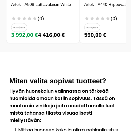
Artek - A808 Lattiavalaisin White
Artek - A440 Riippuvalais
(0)
(0)
3 992,00 €
4 416,00 €
590,00 €
Miten valita sopivat tuotteet?
Hyvän huonekalun valinnassa on tärkeää
huomioida omaan kotiin sopivuus. Tässä on
muutamia vinkkejä joita noudattamalla luot
mistä tahansa tilasta visuaalisesti
miellyttävän:
Mittaa huoneen koko ja piirrä pohjapiirustus