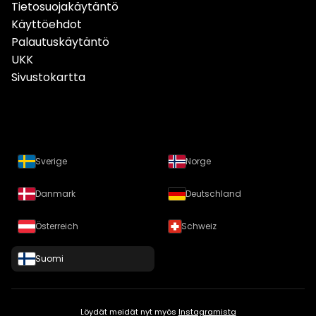
Tietosuojakäytäntö
Käyttöehdot
Palautuskäytäntö
UKK
Sivustokartta
Sverige
Norge
Danmark
Deutschland
Österreich
Schweiz
Suomi
Löydät meidät nyt myös
Instagramista