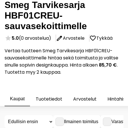
Smeg Tarvikesarja
HBF01CREU-
sauvasekoittimelle
5.0
(0 arvostelua)
Arvostele
Tykkää
Vertaa tuotteen Smeg Tarvikesarja HBF01CREU-
sauvasekoittimelle hintaa sekä toimitusta ja valitse
sinulle sopivin designkauppa. Hinta alkaen
85,70 €
.
Tuotetta myy 2 kauppaa.
Tuotetiedot
Arvostelut
Hintahist
Kaupat
Ilmainen toimitus
Varasto