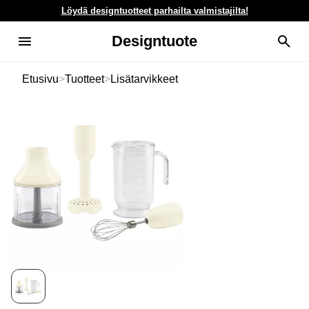
Löydä designtuotteet parhailta valmistajilta!
Designtuote
Etusivu
>
Tuotteet
>
Lisätarvikkeet