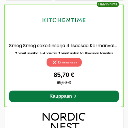
Halvin hinta
Smeg Smeg sekoitinsarja 4 lisäosaa Kermanvalkoinen
Toimitusaika:
1-4 päivää
Toimitushinta:
Ilmainen toimitus
Ei varastossa
85,70 €
99,00 €
Kauppaan