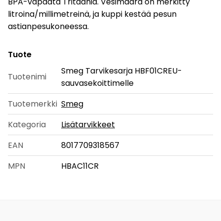
BPA-vapaata Tritaania. Vesimäärä on merkitty
litroina/millimetreinä, ja kuppi kestää pesun
astianpesukoneessa.
Tuote
Smeg Tarvikesarja HBF01CREU-
Tuotenimi
sauvasekoittimelle
Tuotemerkki
Smeg
Kategoria
Lisätarvikkeet
EAN
8017709318567
MPN
HBAC11CR