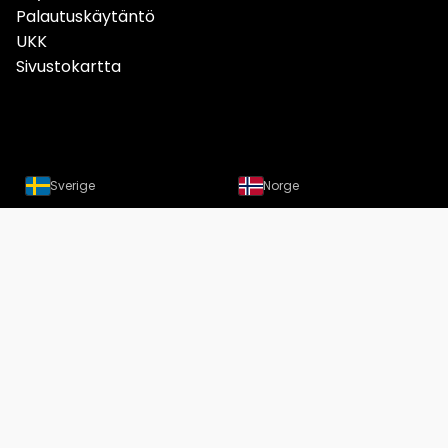
Palautuskäytäntö
UKK
Sivustokartta
Sverige
Norge
Danmark
Deutschland
Österreich
Schweiz
Suomi
Löydät meidät nyt myös
Instagramista
Copyright Designtuote.fi | Designtuotteiden hintavertailu