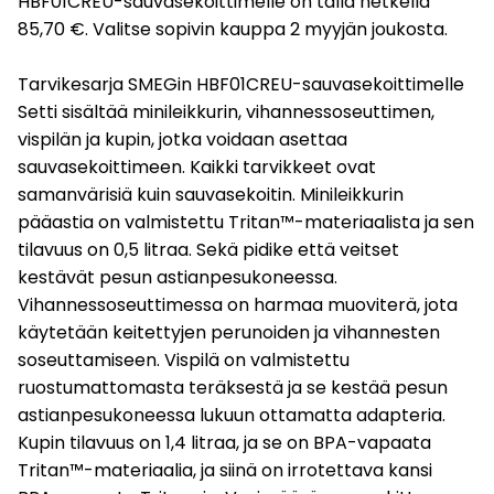
HBF01CREU-sauvasekoittimelle on tällä hetkellä
85,70 €. Valitse sopivin kauppa 2 myyjän joukosta.
Tarvikesarja SMEGin HBF01CREU-sauvasekoittimelle
Setti sisältää minileikkurin, vihannessoseuttimen,
vispilän ja kupin, jotka voidaan asettaa
sauvasekoittimeen. Kaikki tarvikkeet ovat
samanvärisiä kuin sauvasekoitin. Minileikkurin
pääastia on valmistettu Tritan™-materiaalista ja sen
tilavuus on 0,5 litraa. Sekä pidike että veitset
kestävät pesun astianpesukoneessa.
Vihannessoseuttimessa on harmaa muoviterä, jota
käytetään keitettyjen perunoiden ja vihannesten
soseuttamiseen. Vispilä on valmistettu
ruostumattomasta teräksestä ja se kestää pesun
astianpesukoneessa lukuun ottamatta adapteria.
Kupin tilavuus on 1,4 litraa, ja se on BPA-vapaata
Tritan™-materiaalia, ja siinä on irrotettava kansi