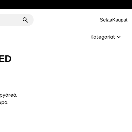
Selaa
Kaupat
Kategoriat
LED
 pyöreä,
ppa.