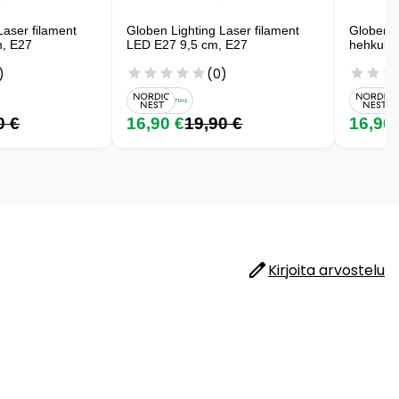
Laser filament
Globen Lighting Laser filament
Globen L
m, E27
LED E27 9,5 cm, E27
hehkula
)
(0)
0 €
16,90 €
19,90 €
16,90
Kirjoita arvostelu