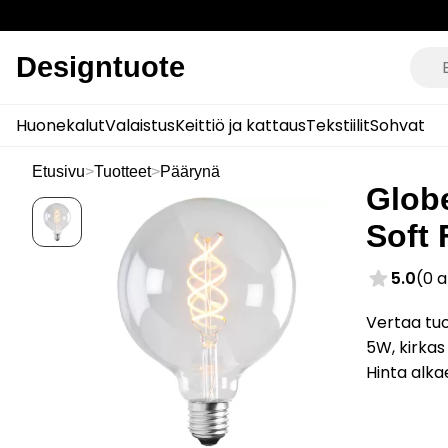
Designtuote
Huonekalut
Valaistus
Keittiö ja kattaus
Tekstiilit
Sohvat
Etusivu
>
Tuotteet
>
Päärynä
Glob
Soft 
5.0
(0 
Vertaa tuo
5W, kirkas
Hinta alk