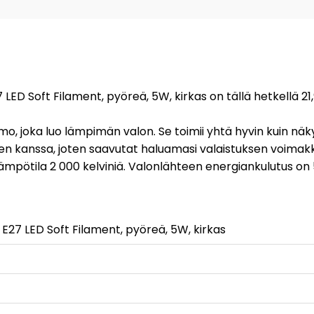
 LED Soft Filament, pyöreä, 5W, kirkas on tällä hetkellä 21
timo, joka luo lämpimän valon. Se toimii yhtä hyvin kuin 
 kanssa, joten saavutat haluamasi valaistuksen voimakkuu
lämpötila 2 000 kelviniä. Valonlähteen energiankulutus on 5
E27 LED Soft Filament, pyöreä, 5W, kirkas