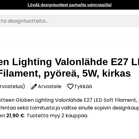
Löydä designtuotteet parhailta valmistajilta!
en Lighting Valonlähde E27 
Filament, pyöreä, 5W, kirkas
arvostelua)
Arvostele
Tykkää
tteen Globen Lighting Valonlähde E27 LED Soft Filament,
 hintaa sekä toimitusta ja valitse sinulle sopivin designkau
aen
21,90 €
. Tuotetta myy 2 kauppaa.