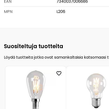
EAN
7340037006686
MPN
L206
Suositeltuja tuotteita
Löydä tuotteita jotka ovat samankaltaisia katsomaasi 