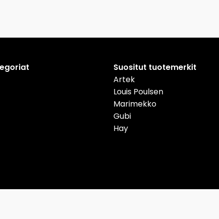
tegoriat
Suositut tuotemerkit
Artek
Louis Poulsen
Marimekko
Gubi
Hay
nmark
Deutschland
Österreich