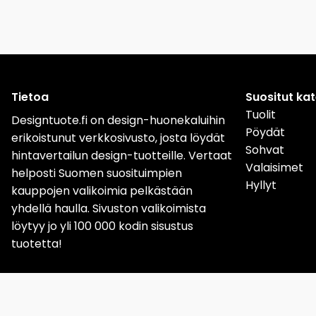
Tietoa
Suositut ka
Tuolit
Designtuote.fi on design-huonekaluihin
Pöydät
erikoistunut verkkosivusto, josta löydät
Sohvat
hintavertailun design-tuotteille. Vertaat
Valaisimet
helposti Suomen suosituimpien
Hyllyt
kauppojen valikoimia pelkästään
yhdellä haulla. Sivuston valikoimista
löytyy jo yli 100 000 kodin sisustus
tuotetta!
Sverige
Norge
Da