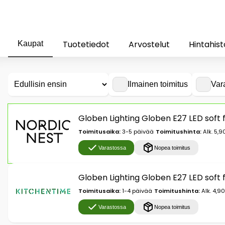
Tuotetiedot
Arvostelut
Hintahist
Kaupat
Ilmainen toimitus
Var
Globen Lighting Globen E27 LED soft 
Toimitusaika:
3-5 päivää
Toimitushinta:
Alk. 5,9
Varastossa
Nopea toimitus
Globen Lighting Globen E27 LED soft 
Toimitusaika:
1-4 päivää
Toimitushinta:
Alk. 4,9
Varastossa
Nopea toimitus