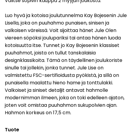
Valitse sopivin kauppa 2 myyjän joukosta.
Luo hyvä ja kotoisa joulutunnelma Kay Bojesenin Jule
Lisella, joka on puuhahmo punaisen, sinisen ja
valkoisen väreissä. Voit sijoittaa hänet Jule Olen
viereen söpöksi joulupariksi tai antaa hänen luoda
kotoisuutta itse. Tunnet jo Kay Bojesenin klassiset
puuhahmot, joista on tullut tanskalaisia
designklassikoita. Tämä on täydellinen joulukoriste
sinulle tai jollekin, jonka tunnet. Jule Lise on
valmistettu FSC-sertifioidusta pyökistä, ja sillä on
punaisella maalattu hieno hame ja tonttulakki.
Valkoiset ja siniset detaljit antavat hahmolle
modernimman ilmeen, joka on toki edelleen ajaton,
joten voit omistaa puuhahmon sukupolvien ajan.
Hahmon korkeus on 17,5 cm.
Tuote