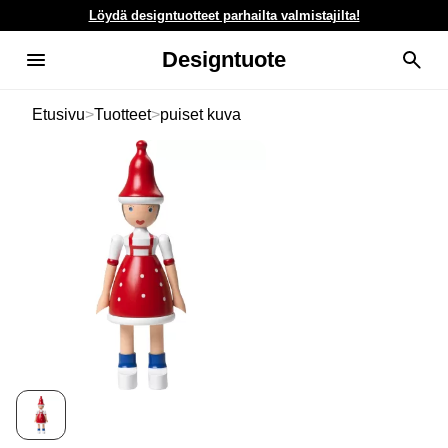
Löydä designtuotteet parhailta valmistajilta!
Designtuote
Etusivu
>
Tuotteet
>
puiset kuva