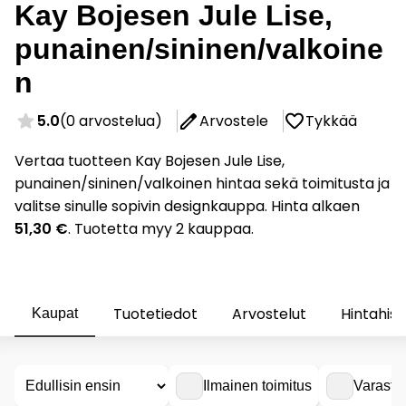
Kay Bojesen Jule Lise,
punainen/sininen/valkoine
n
5.0
(0 arvostelua)
Arvostele
Tykkää
Vertaa tuotteen Kay Bojesen Jule Lise,
punainen/sininen/valkoinen hintaa sekä toimitusta ja
valitse sinulle sopivin designkauppa. Hinta alkaen
51,30 €
. Tuotetta myy 2 kauppaa.
Tuotetiedot
Arvostelut
Hintahist
Kaupat
Ilmainen toimitus
Varasto