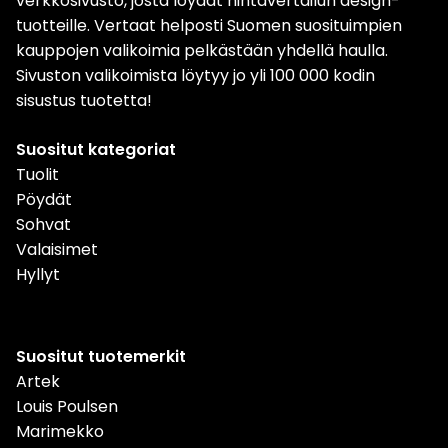
verkkosivusto, josta löydät hintavertailun design-
tuotteille. Vertaat helposti Suomen suosituimpien
kauppojen valikoimia pelkästään yhdellä haulla.
Sivuston valikoimista löytyy jo yli 100 000 kodin
sisustus tuotetta!
Suositut kategoriat
Tuolit
Pöydät
Sohvat
Valaisimet
Hyllyt
Suositut tuotemerkit
Artek
Louis Poulsen
Marimekko