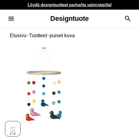
Löydä designtuotteet parhailta valmistajilta!
Designtuote
Etusivu
>
Tuotteet
>
puiset kuva