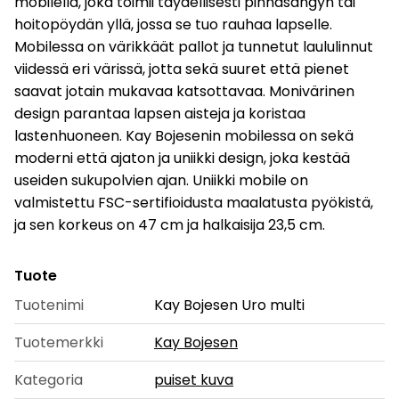
mobilella, joka toimii täydellisesti pinnasängyn tai
hoitopöydän yllä, jossa se tuo rauhaa lapselle.
Mobilessa on värikkäät pallot ja tunnetut laululinnut
viidessä eri värissä, jotta sekä suuret että pienet
saavat jotain mukavaa katsottavaa. Monivärinen
design parantaa lapsen aisteja ja koristaa
lastenhuoneen. Kay Bojesenin mobilessa on sekä
moderni että ajaton ja uniikki design, joka kestää
useiden sukupolvien ajan. Uniikki mobile on
valmistettu FSC-sertifioidusta maalatusta pyökistä,
ja sen korkeus on 47 cm ja halkaisija 23,5 cm.
Tuote
Tuotenimi
Kay Bojesen Uro multi
Tuotemerkki
Kay Bojesen
Kategoria
puiset kuva