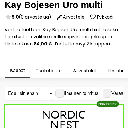
Kay Bojesen Uro multi
5.0
(0 arvostelua)
Arvostele
Tykkää
Vertaa tuotteen Kay Bojesen Uro multi hintaa sekä
toimitusta ja valitse sinulle sopivin designkauppa.
Hinta alkaen
84,00 €
. Tuotetta myy 2 kauppaa.
Tuotetiedot
Arvostelut
Hintahist
Kaupat
Ilmainen toimitus
Varasto
Halvin hinta