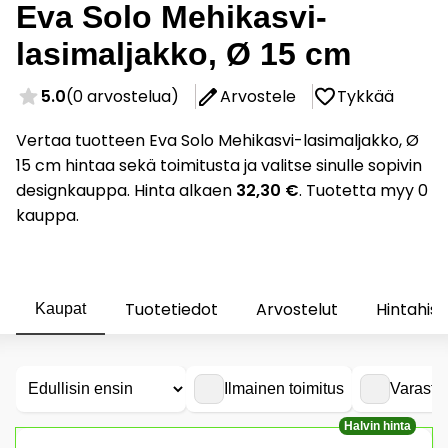
Eva Solo Mehikasvi-
lasimaljakko, Ø 15 cm
5.0
(0 arvostelua)
Arvostele
Tykkää
Vertaa tuotteen Eva Solo Mehikasvi-lasimaljakko, Ø
15 cm hintaa sekä toimitusta ja valitse sinulle sopivin
designkauppa. Hinta alkaen
32,30 €
. Tuotetta myy 0
kauppa.
Tuotetiedot
Arvostelut
Hintahist
Kaupat
Ilmainen toimitus
Varasto
Halvin hinta