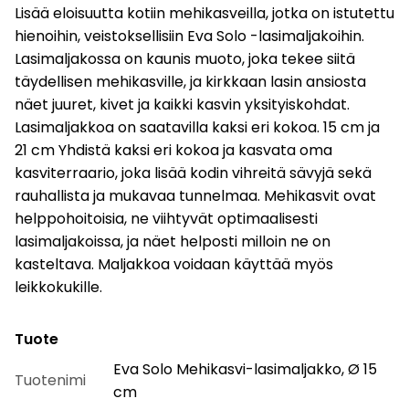
Lisää eloisuutta kotiin mehikasveilla, jotka on istutettu
hienoihin, veistoksellisiin Eva Solo -lasimaljakoihin.
Lasimaljakossa on kaunis muoto, joka tekee siitä
täydellisen mehikasville, ja kirkkaan lasin ansiosta
näet juuret, kivet ja kaikki kasvin yksityiskohdat.
Lasimaljakkoa on saatavilla kaksi eri kokoa. 15 cm ja
21 cm Yhdistä kaksi eri kokoa ja kasvata oma
kasviterraario, joka lisää kodin vihreitä sävyjä sekä
rauhallista ja mukavaa tunnelmaa. Mehikasvit ovat
helppohoitoisia, ne viihtyvät optimaalisesti
lasimaljakoissa, ja näet helposti milloin ne on
kasteltava. Maljakkoa voidaan käyttää myös
leikkokukille.
Tuote
Eva Solo Mehikasvi-lasimaljakko, Ø 15
Tuotenimi
cm