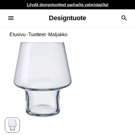
Löydä designtuotteet parhailta valmistajilta!
Designtuote
Etusivu
>
Tuotteet
>
Maljakko