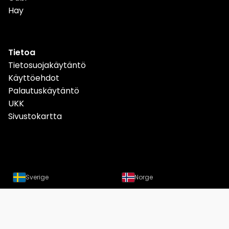
Hay
Tietoa
Tietosuojakäytäntö
Käyttöehdot
Palautuskäytäntö
UKK
Sivustokartta
Sverige
Norge
Danmark
Deutschland
Österreich
Schweiz