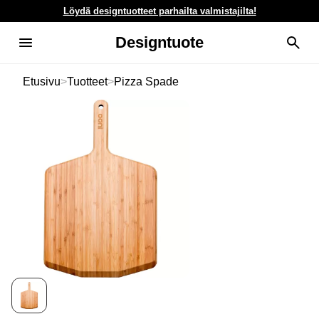
Löydä designtuotteet parhailta valmistajilta!
Designtuote
Etusivu
>
Tuotteet
>
Pizza Spade