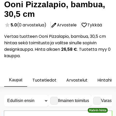
Ooni Pizzalapio, bambua,
30,5 cm
5.0
(0 arvostelua)
Arvostele
Tykkää
Vertaa tuotteen Ooni Pizzalapio, bambua, 30,5 cm
hintaa sekä toimitusta ja valitse sinulle sopivin
designkauppa. Hinta alkaen
26,58 €
. Tuotetta myy 0
kauppa.
Tuotetiedot
Arvostelut
Hintahist
Kaupat
Ilmainen toimitus
Varasto
Halvin hinta