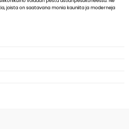
silikonikulho voidaan pestä astianpesukoneessa. Ne
a, joista on saatavana monia kauniita ja moderneja