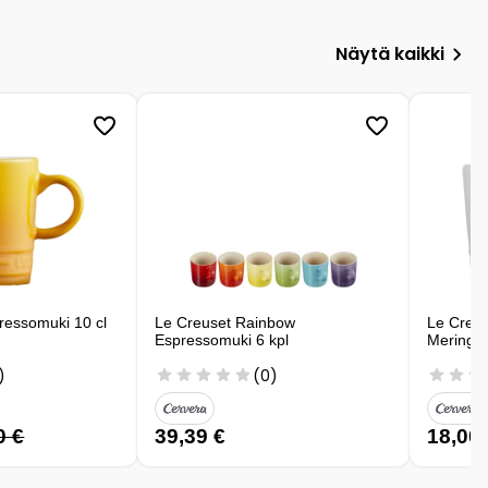
Näytä kaikki
ressomuki 10 cl
Le Creuset Rainbow
Le Creus
Espressomuki 6 kpl
Meringu
)
(0)
0 €
39,39 €
18,00