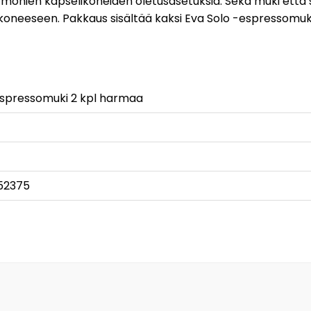
 monien kapselikoneiden oletusasetuksia. Sekä muki että 
koneeseen. Pakkaus sisältää kaksi Eva Solo -espressomuki
Espressomuki 2 kpl harmaa
52375