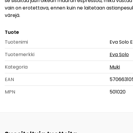
se sisältää juuri oikean määrän espressoa, mikä vastaa
vain on erotettava, ennen kuin ne laitetaan astianpesu
värejä.
Tuote
Tuotenimi
Eva Solo 
Tuotemerkki
Eva Solo
Kategoria
Muki
EAN
57066310
MPN
501020