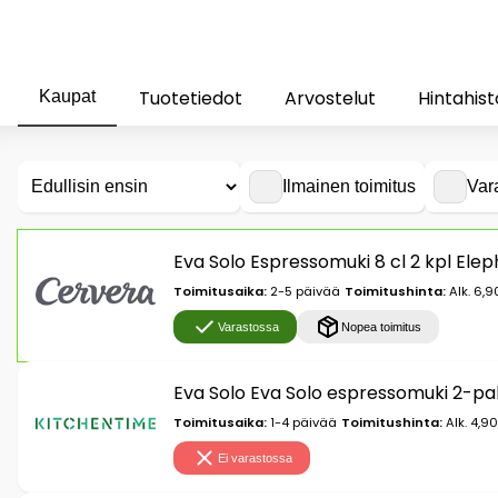
Tuotetiedot
Arvostelut
Hintahist
Kaupat
Ilmainen toimitus
Var
Eva Solo Espressomuki 8 cl 2 kpl Ele
Toimitusaika:
2-5 päivää
Toimitushinta:
Alk. 6,9
Varastossa
Nopea toimitus
Eva Solo Eva Solo espressomuki 2-pa
Toimitusaika:
1-4 päivää
Toimitushinta:
Alk. 4,9
Ei varastossa