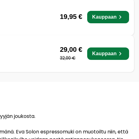
19,95 €
Kauppaan
29,00 €
Kauppaan
32,00 €
yyjän joukosta.
pimänä. Eva Solon espressomuki on muotoiltu niin, että