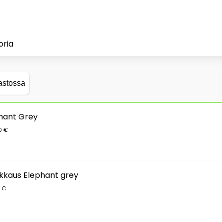
oria
astossa
phant Grey
0 €
kkaus Elephant grey
0 €