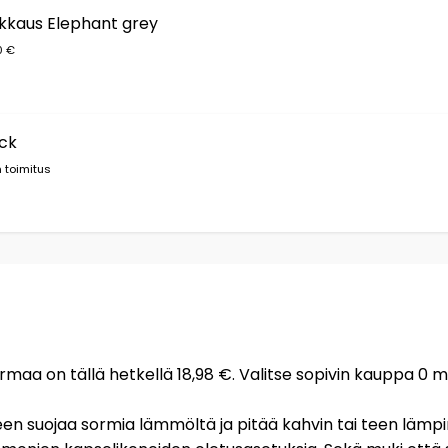
kkaus Elephant grey
0 €
ck
 toimitus
rmaa on tällä hetkellä 18,98 €. Valitse sopivin kauppa 0 m
rineen suojaa sormia lämmöltä ja pitää kahvin tai teen läm