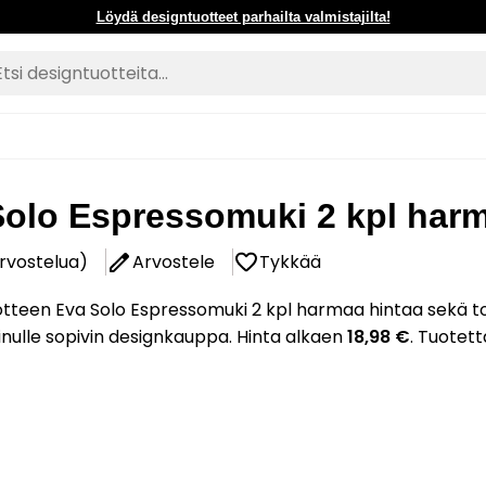
Löydä designtuotteet parhailta valmistajilta!
Solo Espressomuki 2 kpl har
arvostelua)
Arvostele
Tykkää
tteen Eva Solo Espressomuki 2 kpl harmaa hintaa sekä t
 sinulle sopivin designkauppa. Hinta alkaen
18,98 €
. Tuotet