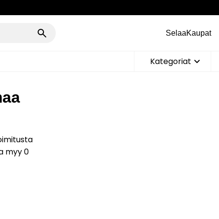
Selaa
Kaupat
Kategoriat
maa
oimitusta
ta myy 0