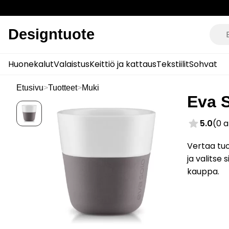
Designtuote
Huonekalut
Valaistus
Keittiö ja kattaus
Tekstiilit
Sohvat
Etusivu
>
Tuotteet
>
Muki
Eva 
5.0
(0 
Vertaa tuo
ja valitse
kauppa.