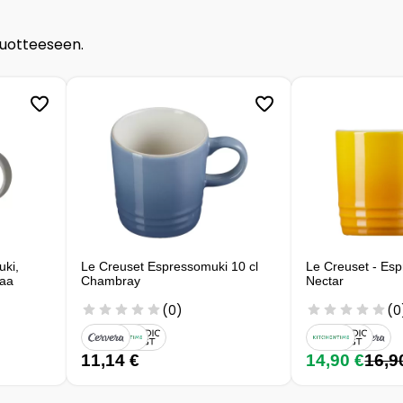
tuotteeseen.
ki,
Le Creuset Espressomuki 10 cl
Le Creuset - Esp
maa
Chambray
Nectar
(0)
(0
11,14 €
14,90 €
16,9