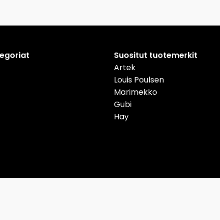
tegoriat
Suositut tuotemerkit
Artek
Louis Poulsen
Marimekko
Gubi
Hay
nmark
Deutschland
Österreich