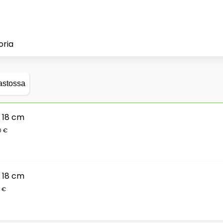
oria
astossa
 18 cm
0 €
 18 cm
0 €