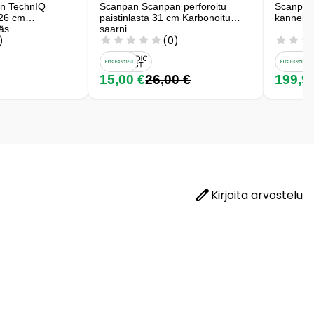
n TechnIQ
Scanpan Scanpan perforoitu
Scanpan
 26 cm
paistinlasta 31 cm Karbonoitu
kannellin
äs
saarni
)
(0)
15,00 €
26,00 €
199,9
Kirjoita arvostelu