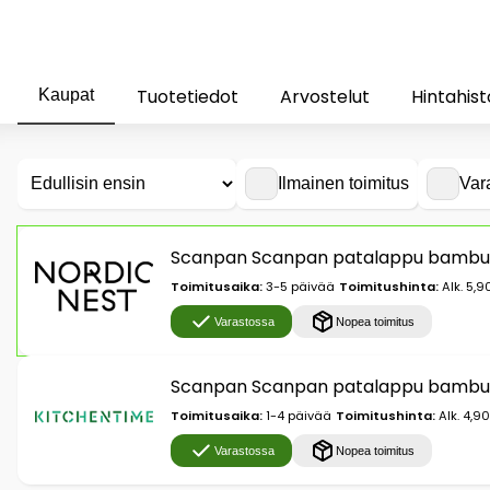
Tuotetiedot
Arvostelut
Hintahist
Kaupat
Ilmainen toimitus
Var
Scanpan Scanpan patalappu bambu
Toimitusaika:
3-5 päivää
Toimitushinta:
Alk. 5,9
Varastossa
Nopea toimitus
Scanpan Scanpan patalappu bambu
Toimitusaika:
1-4 päivää
Toimitushinta:
Alk. 4,9
Varastossa
Nopea toimitus