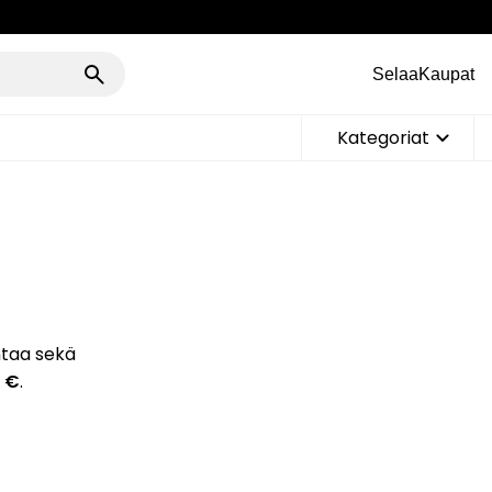
Selaa
Kaupat
Kategoriat
ntaa sekä
5 €
.