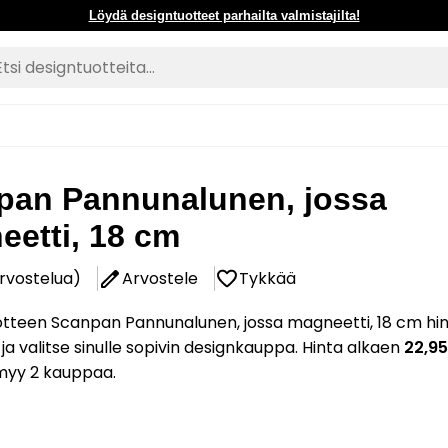
Löydä designtuotteet parhailta valmistajilta!
pan Pannunalunen, jossa
etti, 18 cm
arvostelua)
Arvostele
Tykkää
otteen Scanpan Pannunalunen, jossa magneetti, 18 cm hi
 ja valitse sinulle sopivin designkauppa. Hinta alkaen
22,9
myy 2 kauppaa.