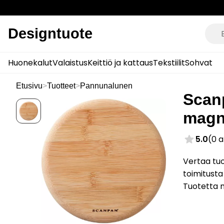
Designtuote
Huonekalut
Valaistus
Keittiö ja kattaus
Tekstiilit
Sohvat
Etusivu
>
Tuotteet
>
Pannunalunen
Scan
magne
5.0
(0 
Vertaa tu
toimitusta
Tuotetta 