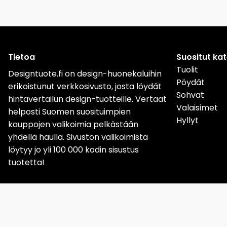
Tietoa
Suositut ka
Tuolit
Designtuote.fi on design-huonekaluihin
Pöydät
erikoistunut verkkosivusto, josta löydät
Sohvat
hintavertailun design-tuotteille. Vertaat
Valaisimet
helposti Suomen suosituimpien
Hyllyt
kauppojen valikoimia pelkästään
yhdellä haulla. Sivuston valikoimista
löytyy jo yli 100 000 kodin sisustus
tuotetta!
Sverige
Norge
Da