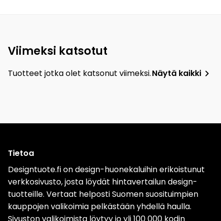
Viimeksi katsotut
Tuotteet jotka olet katsonut viimeksi.
Näytä kaikki
Tietoa
Designtuote.fi on design-huonekaluihin erikoistunut
verkkosivusto, josta löydät hintavertailun design-
tuotteille. Vertaat helposti Suomen suosituimpien
kauppojen valikoimia pelkästään yhdellä haulla.
Sivuston valikoimista löytyy jo yli 100 000 kodin