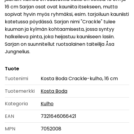
16 cm Sarjan osat ovat kauniita itsekseen, mutta
sopivat hyvin myös ryhmäksi, esim. tarjoiluun kauniisti
katetussa pöydässä. Sarjan nimi "Crackle" tulee
kuuman ja kylmän kohtaamisesta, jossa syntyy
halkeileva pinta, joka heijastuu kauniiseen lasiin.
Sarjan on suunnitellut ruotsalainen taiteilija Åsa
Jungnelius.
Tuote
Tuotenimi
Kosta Boda Crackle-kulho, 16 cm
Tuotemerkki
Kosta Boda
Kategoria
Kulho
EAN
7321646066421
MPN
7052008