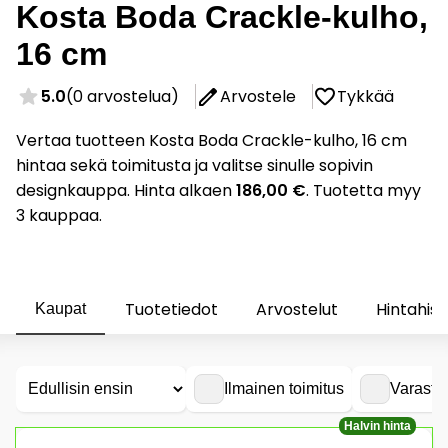
Kosta Boda Crackle-kulho,
16 cm
5.0
(0 arvostelua)
Arvostele
Tykkää
Vertaa tuotteen Kosta Boda Crackle-kulho, 16 cm
hintaa sekä toimitusta ja valitse sinulle sopivin
designkauppa. Hinta alkaen
186,00 €
. Tuotetta myy
3 kauppaa.
Tuotetiedot
Arvostelut
Hintahist
Kaupat
Ilmainen toimitus
Varasto
Halvin hinta