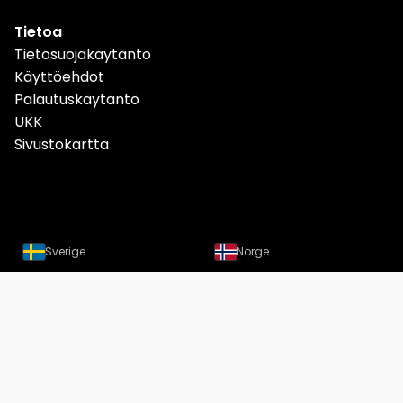
Tietoa
Tietosuojakäytäntö
Käyttöehdot
Palautuskäytäntö
UKK
Sivustokartta
Sverige
Norge
Danmark
Deutschland
Österreich
Schweiz
Suomi