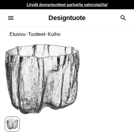
Löydä designtuotteet parhailta valmistajilta!
Designtuote
Etusivu
>
Tuotteet
>
Kulho