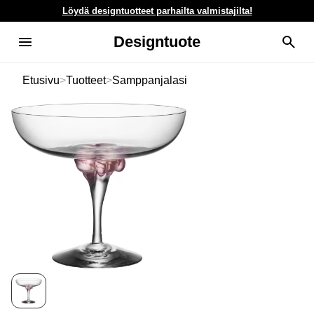
Löydä designtuotteet parhailta valmistajilta!
Designtuote
Etusivu
>
Tuotteet
>
Samppanjalasi