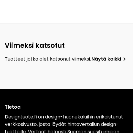
Viimeksi katsotut
Tuotteet jotka olet katsonut viimeksi.
Näytä kaikki
Tietoa
Designtuote.fi on design-huonekaluihin erikoistunut
verkkosivusto, josta löydät hintavertailun design-
tuotteille. Vertaat helposti Suomen suosituimpien