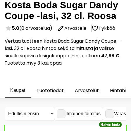
Kosta Boda Sugar Dandy
Coupe -lasi, 32 cl. Roosa
5.0
(0 arvostelua)
Arvostele
Tykkää
Vertaa tuotteen Kosta Boda Sugar Dandy Coupe -
lasi, 32 cl. Roosa hintaa sekä toimitusta ja valitse
sinulle sopivin designkauppa. Hinta alkaen
47,98 €
.
Tuotetta myy 3 kauppaa.
Tuotetiedot
Arvostelut
Hintahist
Kaupat
Ilmainen toimitus
Varasto
Halvin hinta