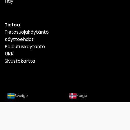
Hay
Tietoa
Tietosuojakäytäntö
Käyttöehdot
Palautuskäytäntö
UKK
Sivustokartta
Sverige
Norge
Danmark
Deutschland
Österreich
Schweiz