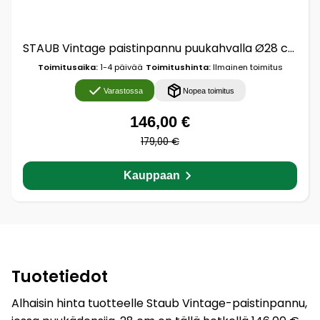
STAUB Vintage paistinpannu puukahvalla Ø28 cm Musta
Toimitusaika:
1-4 päivää
Toimitushinta:
Ilmainen toimitus
Varastossa
Nopea toimitus
146,00 €
179,00 €
Kauppaan
Tuotetiedot
Alhaisin hinta tuotteelle Staub Vintage-paistinpannu,