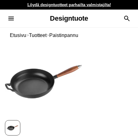
Löydä designtuotteet parhailta valmistajilta!
Designtuote
Etusivu
>
Tuotteet
>
Paistinpannu