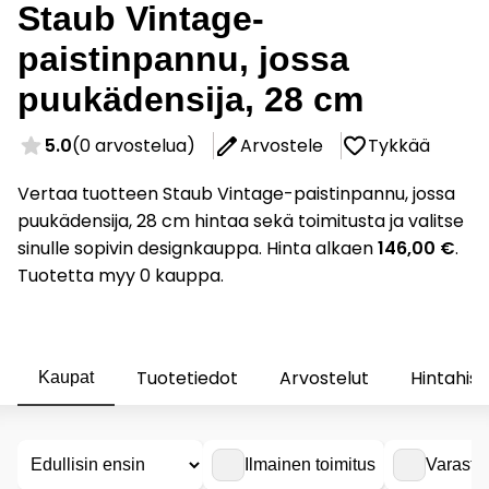
Staub Vintage-
paistinpannu, jossa
puukädensija, 28 cm
5.0
(0 arvostelua)
Arvostele
Tykkää
Vertaa tuotteen Staub Vintage-paistinpannu, jossa
puukädensija, 28 cm hintaa sekä toimitusta ja valitse
sinulle sopivin designkauppa. Hinta alkaen
146,00 €
.
Tuotetta myy 0 kauppa.
Tuotetiedot
Arvostelut
Hintahist
Kaupat
Ilmainen toimitus
Varasto