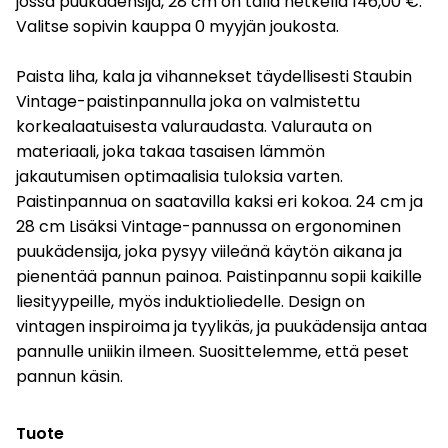
jossa puukädensija, 28 cm on tällä hetkellä 146,00 €.
Valitse sopivin kauppa 0 myyjän joukosta.
Paista liha, kala ja vihannekset täydellisesti Staubin
Vintage-paistinpannulla joka on valmistettu
korkealaatuisesta valuraudasta. Valurauta on
materiaali, joka takaa tasaisen lämmön
jakautumisen optimaalisia tuloksia varten.
Paistinpannua on saatavilla kaksi eri kokoa. 24 cm ja
28 cm Lisäksi Vintage-pannussa on ergonominen
puukädensija, joka pysyy viileänä käytön aikana ja
pienentää pannun painoa. Paistinpannu sopii kaikille
liesityypeille, myös induktioliedelle. Design on
vintagen inspiroima ja tyylikäs, ja puukädensija antaa
pannulle uniikin ilmeen. Suosittelemme, että peset
pannun käsin.
Tuote