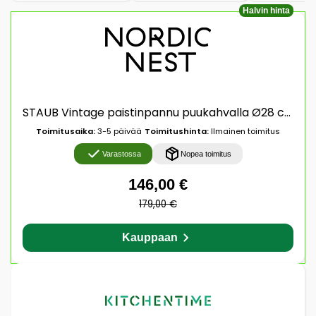
Halvin hinta
STAUB Vintage paistinpannu puukahvalla Ø28 cm Musta
Toimitusaika:
3-5 päivää
Toimitushinta:
Ilmainen toimitus
Varastossa
Nopea toimitus
146,00 €
179,00 €
Kauppaan