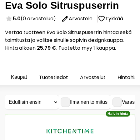
Eva Solo Sitruspuserrin
5.0
(0 arvostelua)
Arvostele
Tykkää
Vertaa tuotteen Eva Solo Sitruspuserrin hintaa sekä
toimitusta ja valitse sinulle sopivin designkauppa.
Hinta alkaen
25,79 €
. Tuotetta myy 1 kauppa.
Tuotetiedot
Arvostelut
Hintahist
Kaupat
Ilmainen toimitus
Varasto
Halvin hinta