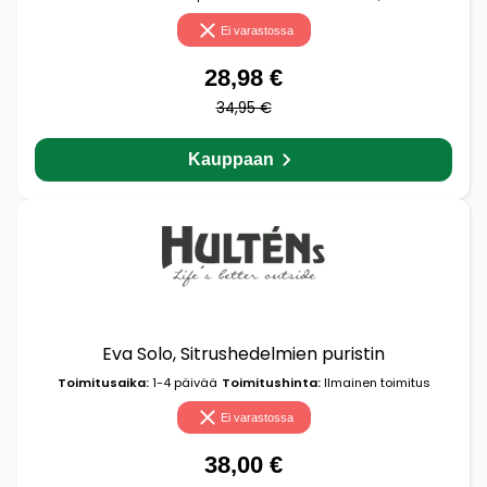
Ei varastossa
28,98 €
34,95 €
Kauppaan
Eva Solo, Sitrushedelmien puristin
Toimitusaika:
1-4 päivää
Toimitushinta:
Ilmainen toimitus
Ei varastossa
38,00 €