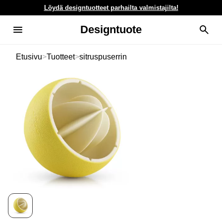
Löydä designtuotteet parhailta valmistajilta!
Designtuote
Etusivu
>
Tuotteet
>
sitruspuserrin