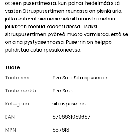
otteen pusertimesta, kun painat hedelmää sitä
vasten.Sitruspusertimen reunassa on pieniä uria,
jotka estävät siemeniä sekoittumasta mehun
joukkoon mehua kaadettaessa. Lisäksi
sitruspusertimen pyöreä muoto varmistaa, että se
on aina pystyasennossa. Puserrin on helppo
puhdistaa astianpesukoneessa.
Tuote
Tuotenimi
Eva Solo Sitruspuserrin
Tuotemerkki
Eva Solo
Kategoria
sitruspuserrin
EAN
5706631059657
MPN
567613