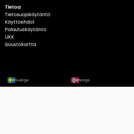
Tietoa
Tietosuojakäytäntö
Käyttöehdot
Palautuskäytäntö
UKK
Sivustokartta
Sverige
Norge
Danmark
Deutschland
Österreich
Schweiz
Suomi