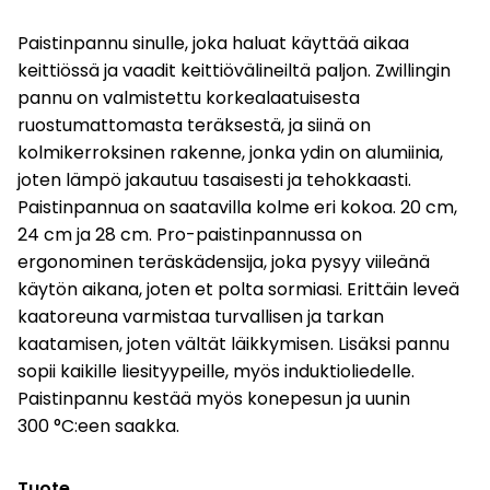
Paistinpannu sinulle, joka haluat käyttää aikaa
keittiössä ja vaadit keittiövälineiltä paljon. Zwillingin
pannu on valmistettu korkealaatuisesta
ruostumattomasta teräksestä, ja siinä on
kolmikerroksinen rakenne, jonka ydin on alumiinia,
joten lämpö jakautuu tasaisesti ja tehokkaasti.
Paistinpannua on saatavilla kolme eri kokoa. 20 cm,
24 cm ja 28 cm. Pro-paistinpannussa on
ergonominen teräskädensija, joka pysyy viileänä
käytön aikana, joten et polta sormiasi. Erittäin leveä
kaatoreuna varmistaa turvallisen ja tarkan
kaatamisen, joten vältät läikkymisen. Lisäksi pannu
sopii kaikille liesityypeille, myös induktioliedelle.
Paistinpannu kestää myös konepesun ja uunin
300 °C:een saakka.
Tuote