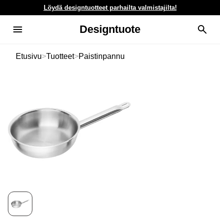
Löydä designtuotteet parhailta valmistajilta!
Designtuote
Etusivu
>
Tuotteet
>
Paistinpannu