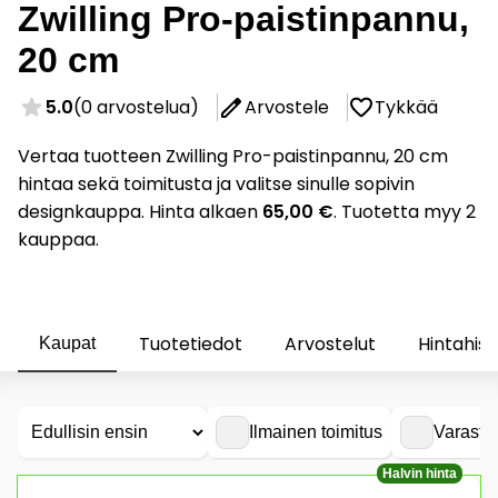
Zwilling Pro-paistinpannu,
20 cm
5.0
(0 arvostelua)
Arvostele
Tykkää
Vertaa tuotteen Zwilling Pro-paistinpannu, 20 cm
hintaa sekä toimitusta ja valitse sinulle sopivin
designkauppa. Hinta alkaen
65,00 €
. Tuotetta myy 2
kauppaa.
Tuotetiedot
Arvostelut
Hintahist
Kaupat
Ilmainen toimitus
Varasto
Halvin hinta