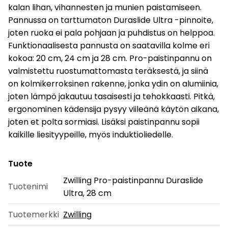
kalan lihan, vihannesten ja munien paistamiseen.
Pannussa on tarttumaton Duraslide Ultra -pinnoite,
joten ruoka ei pala pohjaan ja puhdistus on helppoa.
Funktionaalisesta pannusta on saatavilla kolme eri
kokoa: 20 cm, 24 cm ja 28 cm. Pro-paistinpannu on
valmistettu ruostumattomasta teräksestä, ja siinä
on kolmikerroksinen rakenne, jonka ydin on alumiinia,
joten lämpö jakautuu tasaisesti ja tehokkaasti. Pitkä,
ergonominen kädensija pysyy viileänä käytön aikana,
joten et polta sormiasi. Lisäksi paistinpannu sopii
kaikille liesityypeille, myös induktioliedelle.
Tuote
Zwilling Pro-paistinpannu Duraslide
Tuotenimi
Ultra, 28 cm
Tuotemerkki
Zwilling