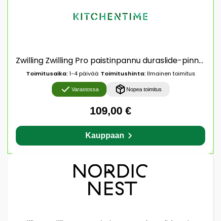
Zwilling Zwilling Pro paistinpannu duraslide-pinnoite Ø28 cm
Toimitusaika:
1-4 päivää
Toimitushinta:
Ilmainen toimitus
Varastossa
Nopea toimitus
109,00 €
Kauppaan