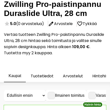
Zwilling Pro-paistinpannu
Duraslide Ultra, 28 cm
5.0
(0 arvostelua)
Arvostele
Tykkää
Vertaa tuotteen Zwilling Pro-paistinpannu Duraslide
Ultra, 28 cm hintaa sekä toimitusta ja valitse sinulle
sopivin designkauppa. Hinta alkaen
109,00 €
.
Tuotetta myy 2 kauppaa.
Tuotetiedot
Arvostelut
Hintahist
Kaupat
Ilmainen toimitus
Varasto
Halvin hinta