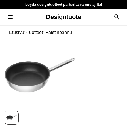
Löydä designtuotteet parhailta valmistajilta!
Designtuote
Etusivu
>
Tuotteet
>
Paistinpannu