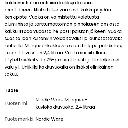
kakkuvuoka luo erikoisia kakkuja kauniine
muotoineen. Niistä tulee varmasti kakkupöydän
keskipiste. Vuoka on valmistettu valetusta
alumiinista ja tarttumattoman pinnoitteen ansiosta
kakku irtoaa vuoasta helposti paiston jälkeen. Vuoka
suositellaan kuitenkin voideltavaksi ja jauhotettavaksi
jauhoilla. Marquee-kakkuvuoka on helppo puhdistaa,
ja sen tilavuus on 2,4 litraa. Vuoka suositellaan
täytettäväksi vain 75-prosenttisesti, jotta taikina ei
valu yli. Uniikilla kakkuvuoalla on lisäksi elinikäinen
takuu.
Tuote
Nordic Ware Marquee-
Tuotenimi
kuviokakkuvuoka, 2,4 litraa
Tuotemerkki
Nordic Ware