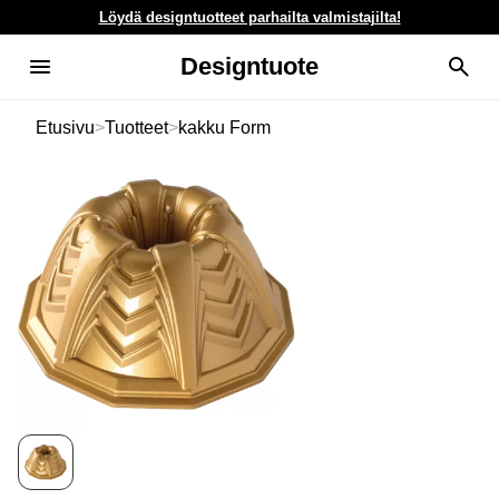
Löydä designtuotteet parhailta valmistajilta!
Designtuote
Etusivu
>
Tuotteet
>
kakku Form