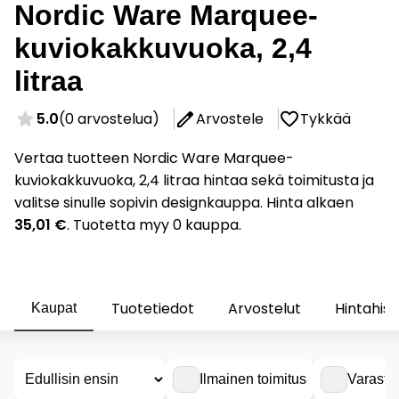
Nordic Ware Marquee-
kuviokakkuvuoka, 2,4
litraa
5.0
(0 arvostelua)
Arvostele
Tykkää
Vertaa tuotteen Nordic Ware Marquee-
kuviokakkuvuoka, 2,4 litraa hintaa sekä toimitusta ja
valitse sinulle sopivin designkauppa. Hinta alkaen
35,01 €
. Tuotetta myy 0 kauppa.
Tuotetiedot
Arvostelut
Hintahist
Kaupat
Ilmainen toimitus
Varasto