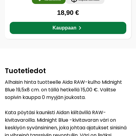
18,90 €
Kauppaan
Tuotetiedot
Alhaisin hinta tuotteelle Aida RAW-kulho Midnight
Blue 19,5x8 cm. on tällä hetkellä 15,00 €. Valitse
sopivin kauppa 0 myyjän joukosta.
Kata pöytäsi kauniisti Aidan kiiltävillä RAW-
kivitavaroilla. Midnight Blue -kivitavaran väri on
keskiyön syvänsininen, joka johtaa ajatukset sinisinä
ja vihreinä tanssiviin revontuliin. Väri on lisäksi