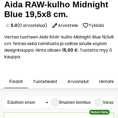
Aida RAW-kulho Midnight
Blue 19,5x8 cm.
5.0
(0 arvostelua)
Arvostele
Tykkää
Vertaa tuotteen Aida RAW-kulho Midnight Blue 19,5x8
cm. hintaa sekä toimitusta ja valitse sinulle sopivin
designkauppa. Hinta alkaen
15,00 €
. Tuotetta myy 0
kauppa.
Tuotetiedot
Arvostelut
Hintahist
Kaupat
Ilmainen toimitus
Varasto
Halvin hinta