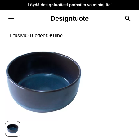
Löydä designtuotteet parhailta valmistajilta!
Designtuote
Etusivu
>
Tuotteet
>
Kulho