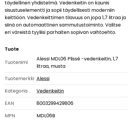
täydellinen yhdistelmä. Vedenkeitin on kaunis
sisustuselementti ja sopii täydellisesti moderniin
keittiöön. Vedenkeittimen tilavuus on jopa 1,7 litraa ja
siinä on automaattinen sammutustoiminto. Valitse
eri väreistä tyyliisi parhaiten sopivan vaihtoehto.
Tuote
Alessi MDL06 Plissé -vedenkeitin, 1,7
Tuotenimi
litraa, musta
Tuotemerkki
Alessi
Kategoria
Vedenkeitin
EAN
8003299429806
MPN
MDL06B