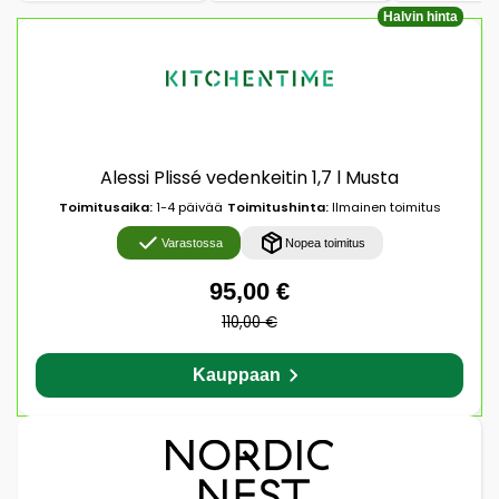
Halvin hinta
Alessi Plissé vedenkeitin 1,7 l Musta
Toimitusaika:
1-4 päivää
Toimitushinta:
Ilmainen toimitus
Varastossa
Nopea toimitus
95,00 €
110,00 €
Kauppaan