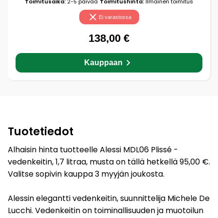
Toimitusaika:
2-5 päivää
Toimitushinta:
Ilmainen toimitus
Ei varastossa
138,00 €
Kauppaan
Tuotetiedot
Alhaisin hinta tuotteelle Alessi MDL06 Plissé -
vedenkeitin, 1,7 litraa, musta on tällä hetkellä 95,00 €.
Valitse sopivin kauppa 3 myyjän joukosta.
Alessin elegantti vedenkeitin, suunnittelija Michele De
Lucchi. Vedenkeitin on toiminallisuuden ja muotoilun