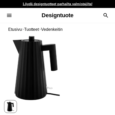
Löydä designtuotteet parhailta valmistajilta!
Designtuote
Etusivu
>
Tuotteet
>
Vedenkeitin