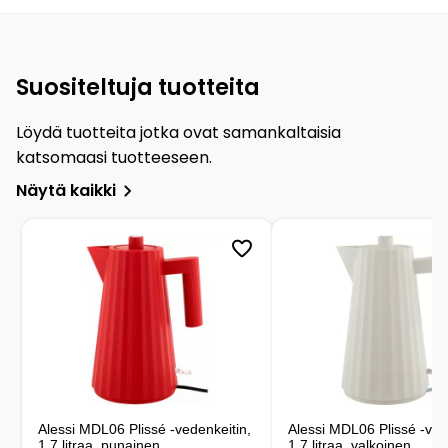
Suositeltuja tuotteita
Löydä tuotteita jotka ovat samankaltaisia
katsomaasi tuotteeseen.
Näytä kaikki
Alessi MDL06 Plissé -vedenkeitin,
Alessi MDL06 Plissé -ved
1,7 litraa, punainen
1,7 litraa, valkoinen