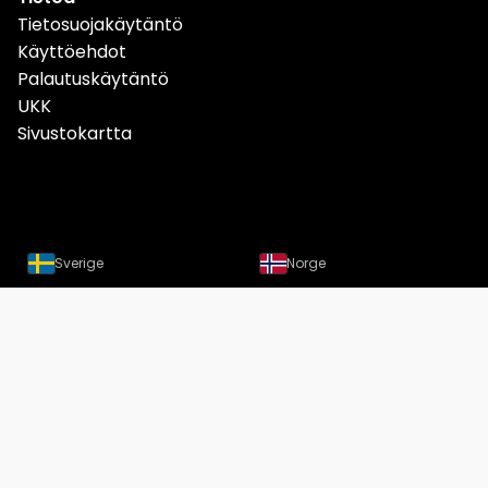
Tietosuojakäytäntö
Käyttöehdot
Palautuskäytäntö
UKK
Sivustokartta
Sverige
Norge
Danmark
Deutschland
Österreich
Schweiz
Suomi