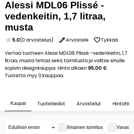
Alessi MDL06 Plissé -
vedenkeitin, 1,7 litraa,
musta
5.0
(0 arvostelua)
Arvostele
Tykkää
Vertaa tuotteen Alessi MDL06 Plissé -vedenkeitin, 1,7
litraa, musta hintaa sekä toimitusta ja valitse sinulle
sopivin designkauppa. Hinta alkaen
95,00 €
.
Tuotetta myy 3 kauppaa.
Tuotetiedot
Arvostelut
Hintahist
Kaupat
Ilmainen toimitus
Varasto