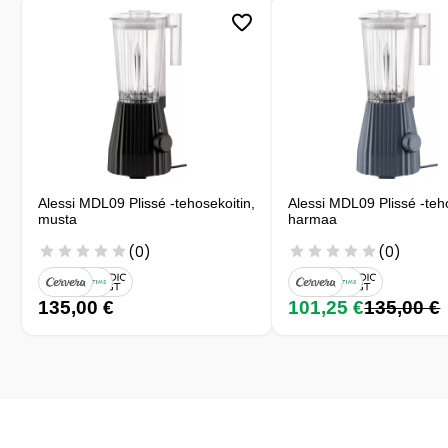
Alessi MDL09 Plissé -tehosekoitin,
Alessi MDL09 Plissé -teho
musta
harmaa
(0)
(0)
135,00 €
101,25 €
135,00 €