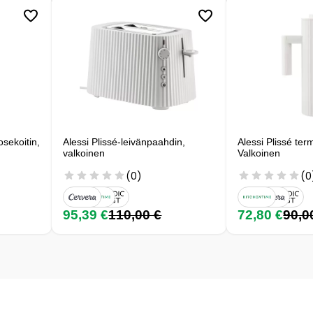
sekoitin,
Alessi Plissé-leivänpaahdin,
Alessi Plissé te
valkoinen
Valkoinen
(0)
(0
95,39 €
110,00 €
72,80 €
90,0