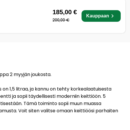
185,00 €
Kauppaan
200,00 €
auppa 2 myyjän joukosta.
on 1,5 litraa, ja kannu on tehty korkealaatuisesta
ti ja sopii täydellisesti moderniin keittiöön. 5
a entisestään. Tämä toiminto sopii muun muassa
usta. Voit siten valitse omaan keittiöösi parhaiten