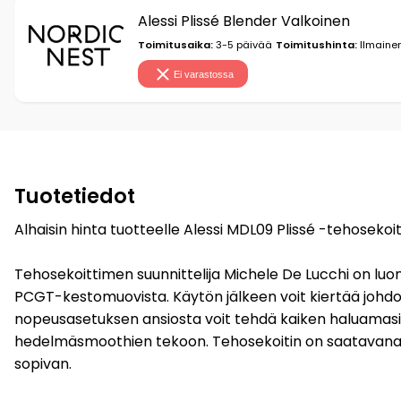
Alessi Plissé Blender Valkoinen
Toimitusaika:
3-5 päivää
Toimitushinta:
Ilmainen
Ei varastossa
Tuotetiedot
Alhaisin hinta tuotteelle Alessi MDL09 Plissé -tehosekoit
Tehosekoittimen suunnittelija Michele De Lucchi on luonu
PCGT-kestomuovista. Käytön jälkeen voit kiertää johdon h
nopeusasetuksen ansiosta voit tehdä kaiken haluamasi. S
hedelmäsmoothien tekoon. Tehosekoitin on saatavana nel
sopivan.