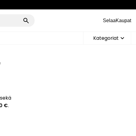
Selaa
Kaupat
Kategoriat
,
 sekä
0 €
.