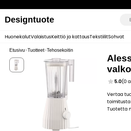
Designtuote
Huonekalut
Valaistus
Keittiö ja kattaus
Tekstiilit
Sohvat
Etusivu
>
Tuotteet
>
Tehosekoitin
Aless
valk
5.0
(0 
Vertaa tuo
toimitusta
Tuotetta 