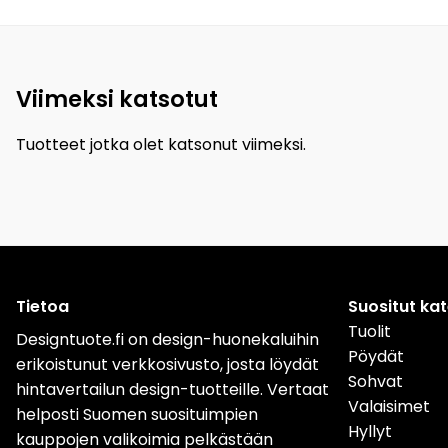
Viimeksi katsotut
Tuotteet jotka olet katsonut viimeksi.
Tietoa
Suositut ka
Tuolit
Designtuote.fi on design-huonekaluihin
Pöydät
erikoistunut verkkosivusto, josta löydät
Sohvat
hintavertailun design-tuotteille. Vertaat
Valaisimet
helposti Suomen suosituimpien
Hyllyt
kauppojen valikoimia pelkästään