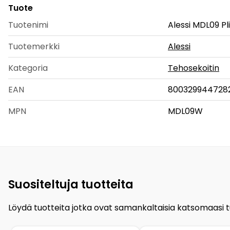
Tuote
Tuotenimi
Alessi MDL09 Pl
Tuotemerkki
Alessi
Kategoria
Tehosekoitin
EAN
800329944728
MPN
MDL09W
Suositeltuja tuotteita
Löydä tuotteita jotka ovat samankaltaisia katsomaasi 