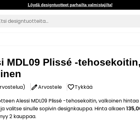
Löydä designtuotteet parhailta valmistajilta!
i MDL09 Plissé -tehosekoitin
oinen
arvostelua)
Arvostele
Tykkää
tteen Alessi MDL09 Plissé -tehosekoitin, valkoinen hintaa
 ja valitse sinulle sopivin designkauppa. Hinta alkaen
135,0
myy 2 kauppaa.