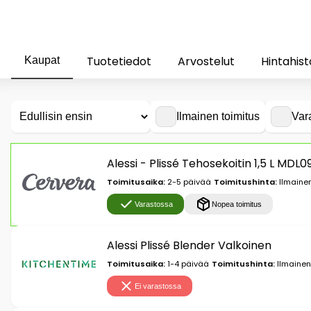
Tuotetiedot
Arvostelut
Hintahist
Kaupat
Ilmainen toimitus
Var
Alessi - Plissé Tehosekoitin 1,5 L MD
Toimitusaika:
2-5 päivää
Toimitushinta:
Ilmainen
Varastossa
Nopea toimitus
Alessi Plissé Blender Valkoinen
Toimitusaika:
1-4 päivää
Toimitushinta:
Ilmainen
Ei varastossa