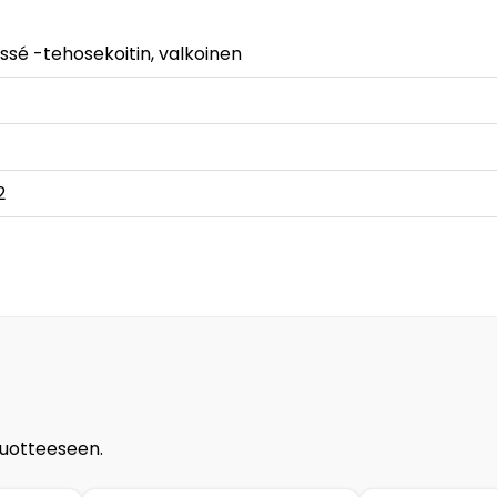
issé -tehosekoitin, valkoinen
2
tuotteeseen.