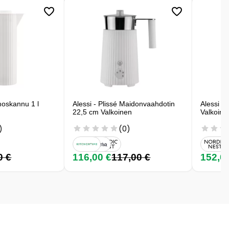
rmoskannu 1 l
Alessi - Plissé Maidonvaahdotin
Alessi Pl
22,5 cm Valkoinen
Valkoine
)
(0)
0 €
116,00 €
117,00 €
152,0