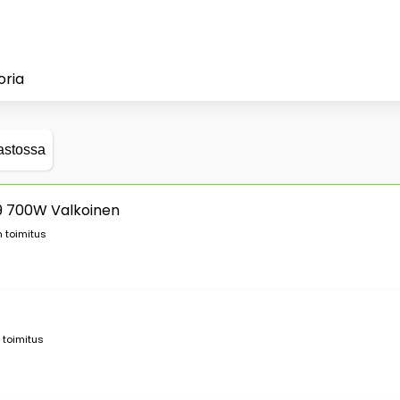
oria
astossa
L09 700W Valkoinen
 toimitus
 toimitus