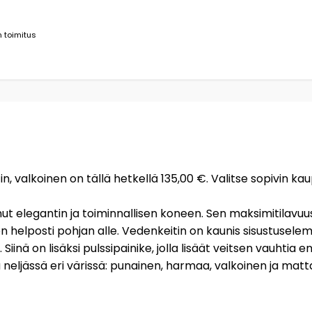
 toimitus
in, valkoinen on tällä hetkellä 135,00 €. Valitse sopivin k
t elegantin ja toiminnallisen koneen. Sen maksimitilavuus 
elposti pohjan alle. Vedenkeitin on kaunis sisustuselement
iinä on lisäksi pulssipainike, jolla lisäät veitsen vauhti
jässä eri värissä: punainen, harmaa, valkoinen ja mattam