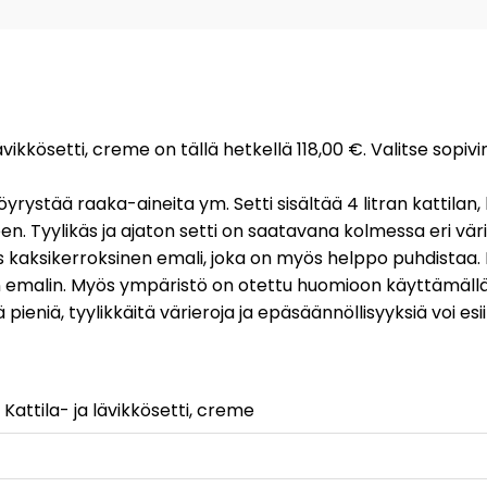
ävikkösetti, creme on tällä hetkellä 118,00 €. Valitse sopi
ystää raaka-aineita ym. Setti sisältää 4 litran kattilan, kat
en. Tyylikäs ja ajaton setti on saatavana kolmessa eri vä
as kaksikerroksinen emali, joka on myös helppo puhdistaa
n emalin. Myös ympäristö on otettu huomioon käyttämällä va
ä pieniä, tyylikkäitä värieroja ja epäsäännöllisyyksiä voi esi
attila- ja lävikkösetti, creme