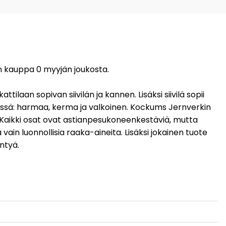
vin kauppa 0 myyjän joukosta.
tilaan sopivan siivilän ja kannen. Lisäksi siivilä sopii
rissä: harmaa, kerma ja valkoinen. Kockums Jernverkin
. Kaikki osat ovat astianpesukoneenkestäviä, mutta
in luonnollisia raaka-aineita. Lisäksi jokainen tuote
intyä.