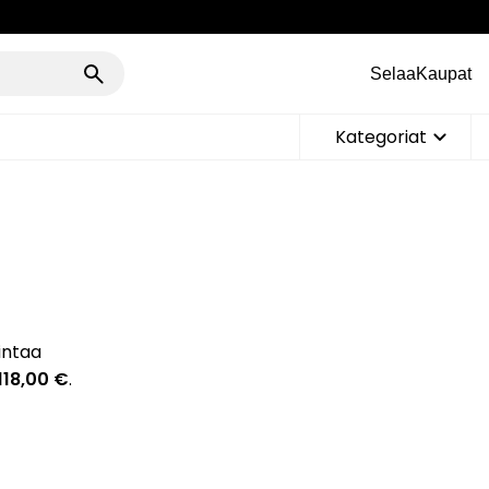
Selaa
Kaupat
Kategoriat
intaa
118,00 €
.