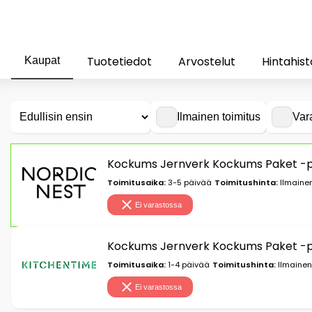
Tuotetiedot
Arvostelut
Hintahist
Kaupat
Ilmainen toimitus
Var
Kockums Jernverk Kockums Paket -pat
Toimitusaika:
3-5 päivää
Toimitushinta:
Ilmainen
Ei varastossa
Kockums Jernverk Kockums Paket -pat
Toimitusaika:
1-4 päivää
Toimitushinta:
Ilmainen
Ei varastossa