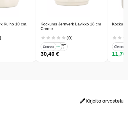
k Kulho 10 cm,
Kockums Jernverk Lävikkö 18 cm
Kockums
Creme
)
(0)
30,40 €
11,70
Kirjoita arvostelu