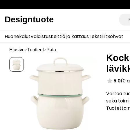
Designtuote
Huonekalut
Valaistus
Keittiö ja kattaus
Tekstiilit
Sohvat
Etusivu
>
Tuotteet
>
Pata
Kocku
lävik
5.0
(0 
Vertaa tuo
sekä toimi
Tuotetta 