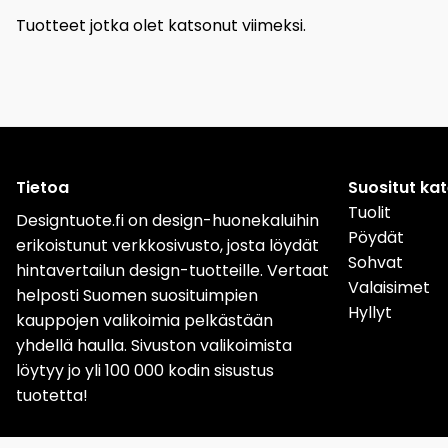
Tuotteet jotka olet katsonut viimeksi.
Tietoa
Suositut ka
Tuolit
Designtuote.fi on design-huonekaluihin
Pöydät
erikoistunut verkkosivusto, josta löydät
Sohvat
hintavertailun design-tuotteille. Vertaat
Valaisimet
helposti Suomen suosituimpien
Hyllyt
kauppojen valikoimia pelkästään
yhdellä haulla. Sivuston valikoimista
löytyy jo yli 100 000 kodin sisustus
tuotetta!