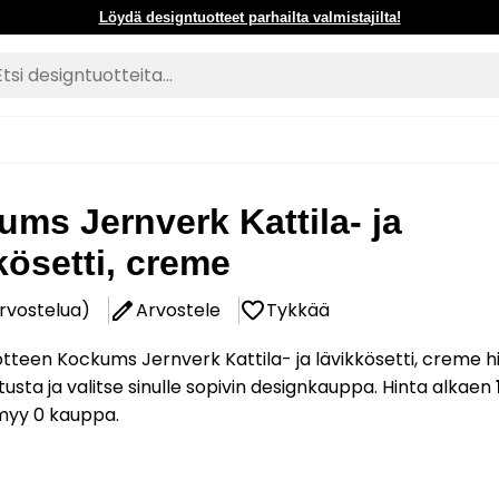
Löydä designtuotteet parhailta valmistajilta!
ms Jernverk Kattila- ja
kösetti, creme
arvostelua)
Arvostele
Tykkää
tteen Kockums Jernverk Kattila- ja lävikkösetti, creme h
tusta ja valitse sinulle sopivin designkauppa. Hinta alkaen
myy 0 kauppa.