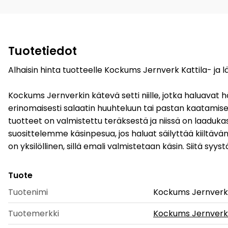
Tuotetiedot
Alhaisin hinta tuotteelle Kockums Jernverk Kattila- ja l
Kockums Jernverkin kätevä setti niille, jotka haluavat höyr
erinomaisesti salaatin huuhteluun tai pastan kaatamise
tuotteet on valmistettu teräksestä ja niissä on laaduk
suosittelemme käsinpesua, jos haluat säilyttää kiiltävä
on yksilöllinen, sillä emali valmistetaan käsin. Siitä syyst
Tuote
Tuotenimi
Kockums Jernverk K
Tuotemerkki
Kockums Jernverk