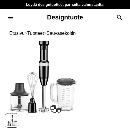
Löydä designtuotteet parhailta valmistajilta!
Designtuote
Etusivu
>
Tuotteet
>
Sauvasekoitin