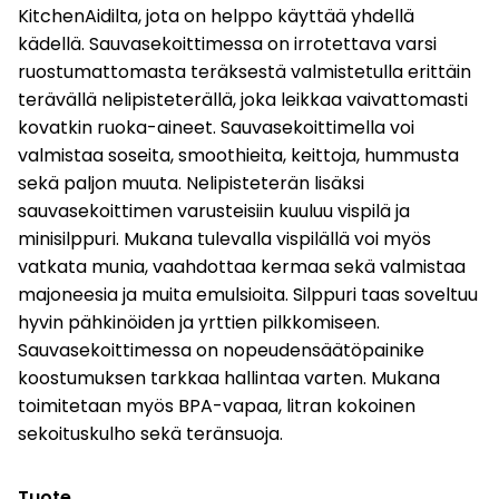
KitchenAidilta, jota on helppo käyttää yhdellä
kädellä. Sauvasekoittimessa on irrotettava varsi
ruostumattomasta teräksestä valmistetulla erittäin
terävällä nelipisteterällä, joka leikkaa vaivattomasti
kovatkin ruoka-aineet. Sauvasekoittimella voi
valmistaa soseita, smoothieita, keittoja, hummusta
sekä paljon muuta. Nelipisteterän lisäksi
sauvasekoittimen varusteisiin kuuluu vispilä ja
minisilppuri. Mukana tulevalla vispilällä voi myös
vatkata munia, vaahdottaa kermaa sekä valmistaa
majoneesia ja muita emulsioita. Silppuri taas soveltuu
hyvin pähkinöiden ja yrttien pilkkomiseen.
Sauvasekoittimessa on nopeudensäätöpainike
koostumuksen tarkkaa hallintaa varten. Mukana
toimitetaan myös BPA-vapaa, litran kokoinen
sekoituskulho sekä teränsuoja.
Tuote