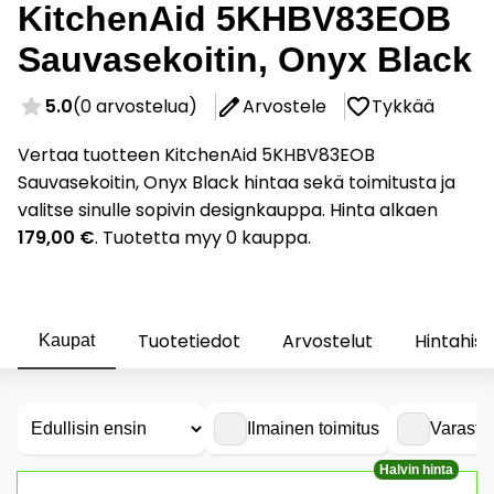
KitchenAid 5KHBV83EOB
Sauvasekoitin, Onyx Black
5.0
(0 arvostelua)
Arvostele
Tykkää
Vertaa tuotteen KitchenAid 5KHBV83EOB
Sauvasekoitin, Onyx Black hintaa sekä toimitusta ja
valitse sinulle sopivin designkauppa. Hinta alkaen
179,00 €
. Tuotetta myy 0 kauppa.
Tuotetiedot
Arvostelut
Hintahist
Kaupat
Ilmainen toimitus
Varasto
Halvin hinta