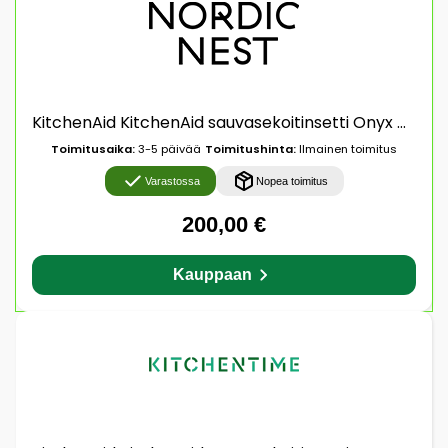
KitchenAid KitchenAid sauvasekoitinsetti Onyx black
Toimitusaika:
3-5 päivää
Toimitushinta:
Ilmainen toimitus
Varastossa
Nopea toimitus
200,00 €
Kauppaan