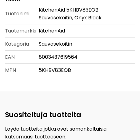
KitchenAid 5KHBV83EOB
Tuotenimi
Sauvasekoitin, Onyx Black
Tuotemerkki
KitchenAid
Kategoria
Sauvasekoitin
EAN
8003437619564
MPN
5KHBV83EOB
Suositeltuja tuotteita
Löydä tuotteita jotka ovat samankaltaisia
katsomaasi tuotteeseen.