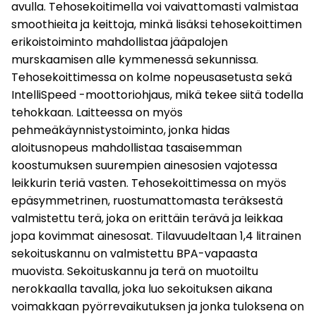
avulla. Tehosekoitimella voi vaivattomasti valmistaa
smoothieita ja keittoja, minkä lisäksi tehosekoittimen
erikoistoiminto mahdollistaa jääpalojen
murskaamisen alle kymmenessä sekunnissa.
Tehosekoittimessa on kolme nopeusasetusta sekä
IntelliSpeed -moottoriohjaus, mikä tekee siitä todella
tehokkaan. Laitteessa on myös
pehmeäkäynnistystoiminto, jonka hidas
aloitusnopeus mahdollistaa tasaisemman
koostumuksen suurempien ainesosien vajotessa
leikkurin teriä vasten. Tehosekoittimessa on myös
epäsymmetrinen, ruostumattomasta teräksestä
valmistettu terä, joka on erittäin terävä ja leikkaa
jopa kovimmat ainesosat. Tilavuudeltaan 1,4 litrainen
sekoituskannu on valmistettu BPA-vapaasta
muovista. Sekoituskannu ja terä on muotoiltu
nerokkaalla tavalla, joka luo sekoituksen aikana
voimakkaan pyörrevaikutuksen ja jonka tuloksena on