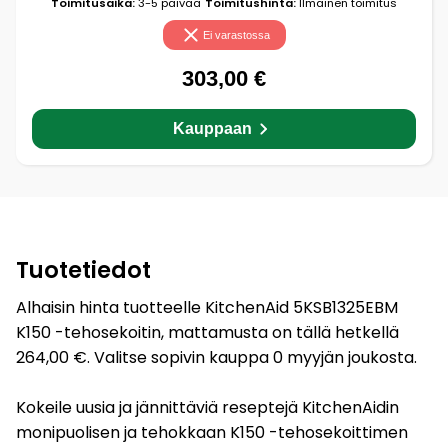
Toimitusaika:
3-5 päivää
Toimitushinta:
Ilmainen toimitus
Ei varastossa
303,00 €
Kauppaan
Tuotetiedot
Alhaisin hinta tuotteelle KitchenAid 5KSB1325EBM
K150 -tehosekoitin, mattamusta on tällä hetkellä
264,00 €. Valitse sopivin kauppa 0 myyjän joukosta.
Kokeile uusia ja jännittäviä reseptejä KitchenAidin
monipuolisen ja tehokkaan K150 -tehosekoittimen