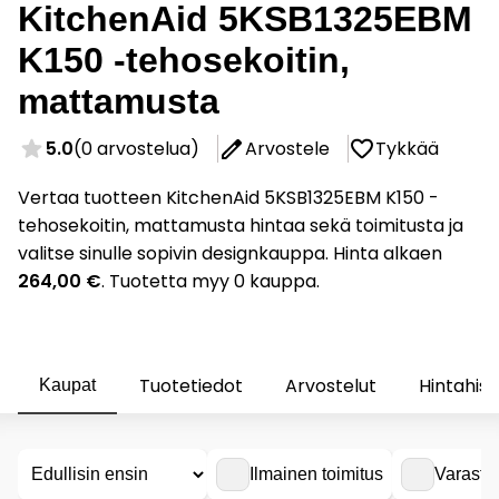
KitchenAid 5KSB1325EBM
K150 -tehosekoitin,
mattamusta
5.0
(0 arvostelua)
Arvostele
Tykkää
Vertaa tuotteen KitchenAid 5KSB1325EBM K150 -
tehosekoitin, mattamusta hintaa sekä toimitusta ja
valitse sinulle sopivin designkauppa. Hinta alkaen
264,00 €
. Tuotetta myy 0 kauppa.
Tuotetiedot
Arvostelut
Hintahist
Kaupat
Ilmainen toimitus
Varasto