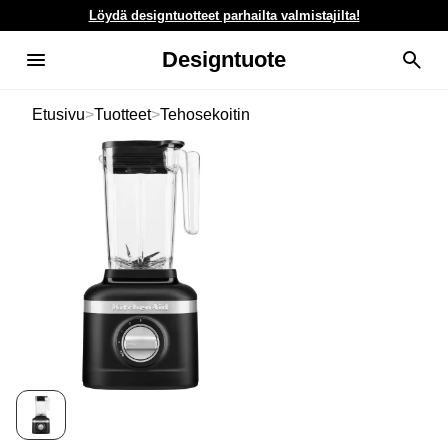
Löydä designtuotteet parhailta valmistajilta!
Designtuote
Etusivu
>
Tuotteet
>
Tehosekoitin