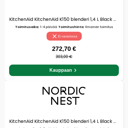
KitchenAid KitchenAid K150 blenderi 1,4 L Black matte
Toimitusaika:
1-4 päivää
Toimitushinta:
Ilmainen toimitus
Ei varastossa
272,70 €
303,00 €
Kauppaan
KitchenAid KitchenAid K150 blenderi 1,4 L Black matte