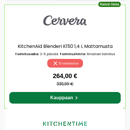
Halvin hinta
KitchenAid Blenderi K150 1,4 L Mattamusta
Toimitusaika:
2-5 päivää
Toimitushinta:
Ilmainen toimitus
Ei varastossa
264,00 €
330,00 €
Kauppaan