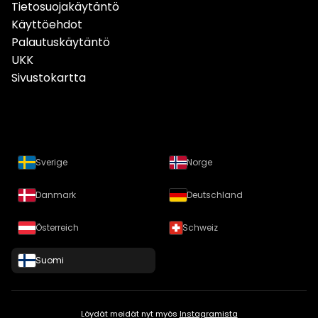
Tietosuojakäytäntö
Käyttöehdot
Palautuskäytäntö
UKK
Sivustokartta
Sverige
Norge
Danmark
Deutschland
Österreich
Schweiz
Suomi
Löydät meidät nyt myös
Instagramista