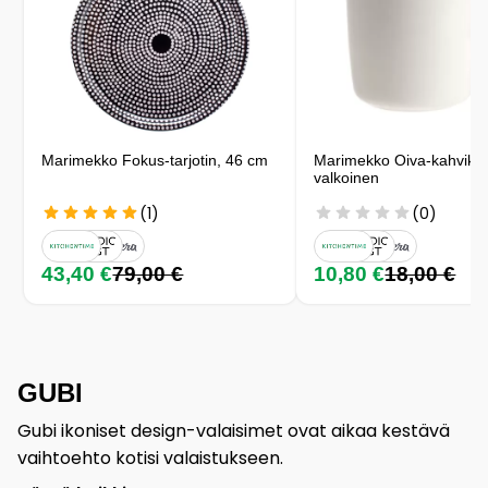
Marimekko Fokus-tarjotin, 46 cm
Marimekko Oiva-kahvikupp
valkoinen
(1)
(0)
43,40 €
79,00 €
10,80 €
18,00 €
GUBI
Gubi ikoniset design-valaisimet ovat aikaa kestävä
vaihtoehto kotisi valaistukseen.