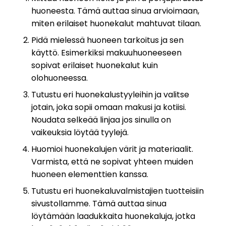
huoneesta. Tämä auttaa sinua arvioimaan,
miten erilaiset huonekalut mahtuvat tilaan.
Pidä mielessä huoneen tarkoitus ja sen
käyttö. Esimerkiksi makuuhuoneeseen
sopivat erilaiset huonekalut kuin
olohuoneessa.
Tutustu eri huonekalustyyleihin ja valitse
jotain, joka sopii omaan makusi ja kotiisi.
Noudata selkeää linjaa jos sinulla on
vaikeuksia löytää tyylejä.
Huomioi huonekalujen värit ja materiaalit.
Varmista, että ne sopivat yhteen muiden
huoneen elementtien kanssa.
Tutustu eri huonekaluvalmistajien tuotteisiin
sivustollamme. Tämä auttaa sinua
löytämään laadukkaita huonekaluja, jotka