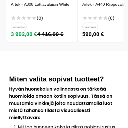
Artek - A808 Lattiavalaisin White
Artek - A440 Riippuvalais
(0)
(0)
3 992,00 €
4 416,00 €
590,00 €
Miten valita sopivat tuotteet?
Hyvän huonekalun valinnassa on tärkeää
huomioida omaan kotiin sopivuus. Tässä on
muutamia vinkkejä joita noudattamalla luot
mistä tahansa tilasta visuaalisesti
miellyttävän:
Mittaa huoneen koko ja piirrä pohjapiirustus