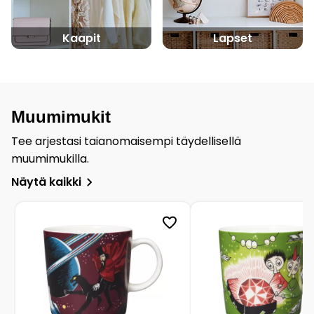
Kaapit
Lapset
Muumimukit
Tee arjestasi taianomaisempi täydellisellä
muumimukilla.
Näytä kaikki