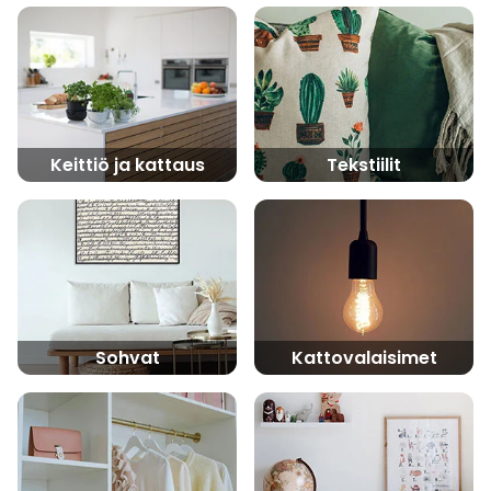
Keittiö ja kattaus
Tekstiilit
Sohvat
Kattovalaisimet