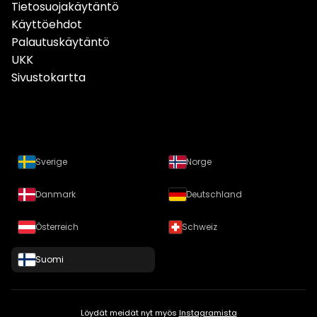
Tietosuojakäytäntö
Käyttöehdot
Palautuskäytäntö
UKK
Sivustokartta
Sverige
Norge
Danmark
Deutschland
Österreich
Schweiz
Suomi
Löydät meidät nyt myös
Instagramista