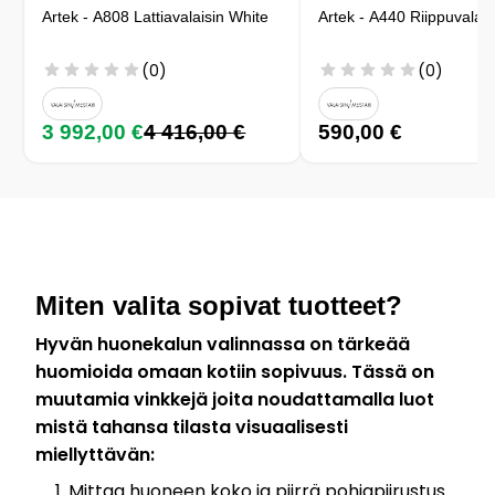
Artek - A808 Lattiavalaisin White
Artek - A440 Riippuvalais
(0)
(0)
3 992,00 €
4 416,00 €
590,00 €
Miten valita sopivat tuotteet?
Hyvän huonekalun valinnassa on tärkeää
huomioida omaan kotiin sopivuus. Tässä on
muutamia vinkkejä joita noudattamalla luot
mistä tahansa tilasta visuaalisesti
miellyttävän:
Mittaa huoneen koko ja piirrä pohjapiirustus