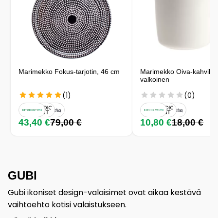
Marimekko Fokus-tarjotin, 46 cm
Marimekko Oiva-kahvikupp
valkoinen
(1)
(0)
43,40 €
79,00 €
10,80 €
18,00 €
GUBI
Gubi ikoniset design-valaisimet ovat aikaa kestävä
vaihtoehto kotisi valaistukseen.