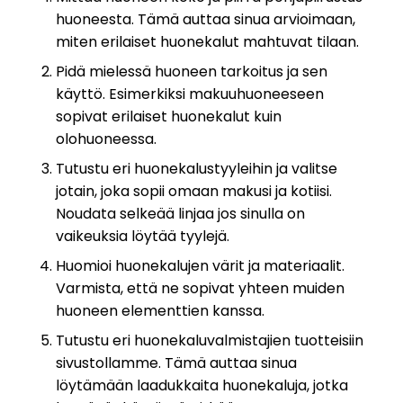
huoneesta. Tämä auttaa sinua arvioimaan,
miten erilaiset huonekalut mahtuvat tilaan.
Pidä mielessä huoneen tarkoitus ja sen
käyttö. Esimerkiksi makuuhuoneeseen
sopivat erilaiset huonekalut kuin
olohuoneessa.
Tutustu eri huonekalustyyleihin ja valitse
jotain, joka sopii omaan makusi ja kotiisi.
Noudata selkeää linjaa jos sinulla on
vaikeuksia löytää tyylejä.
Huomioi huonekalujen värit ja materiaalit.
Varmista, että ne sopivat yhteen muiden
huoneen elementtien kanssa.
Tutustu eri huonekaluvalmistajien tuotteisiin
sivustollamme. Tämä auttaa sinua
löytämään laadukkaita huonekaluja, jotka