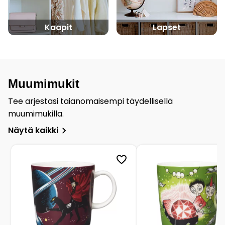
Kaapit
Lapset
Muumimukit
Tee arjestasi taianomaisempi täydellisellä
muumimukilla.
Näytä kaikki