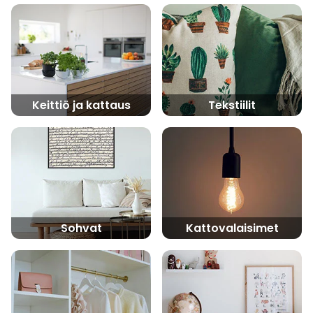
Keittiö ja kattaus
Tekstiilit
Sohvat
Kattovalaisimet