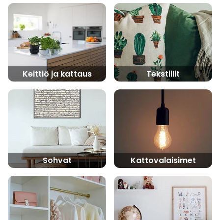
Keittiö ja kattaus
Tekstiilit
Sohvat
Kattovalaisimet