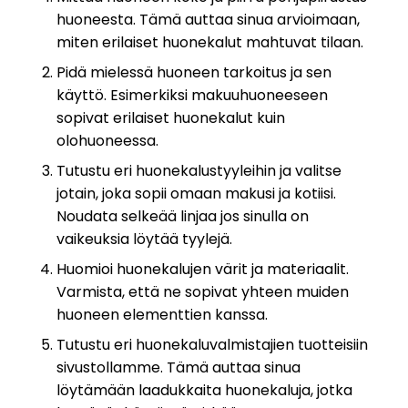
huoneesta. Tämä auttaa sinua arvioimaan,
miten erilaiset huonekalut mahtuvat tilaan.
Pidä mielessä huoneen tarkoitus ja sen
käyttö. Esimerkiksi makuuhuoneeseen
sopivat erilaiset huonekalut kuin
olohuoneessa.
Tutustu eri huonekalustyyleihin ja valitse
jotain, joka sopii omaan makusi ja kotiisi.
Noudata selkeää linjaa jos sinulla on
vaikeuksia löytää tyylejä.
Huomioi huonekalujen värit ja materiaalit.
Varmista, että ne sopivat yhteen muiden
huoneen elementtien kanssa.
Tutustu eri huonekaluvalmistajien tuotteisiin
sivustollamme. Tämä auttaa sinua
löytämään laadukkaita huonekaluja, jotka