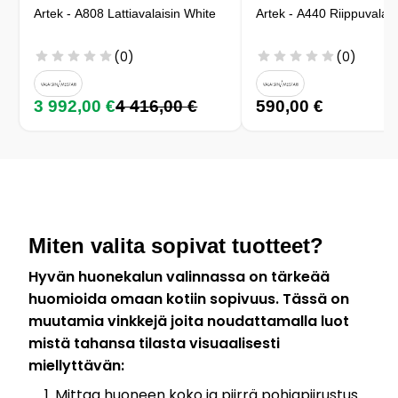
Artek - A808 Lattiavalaisin White
Artek - A440 Riippuvalais
(0)
(0)
3 992,00 €
4 416,00 €
590,00 €
Miten valita sopivat tuotteet?
Hyvän huonekalun valinnassa on tärkeää
huomioida omaan kotiin sopivuus. Tässä on
muutamia vinkkejä joita noudattamalla luot
mistä tahansa tilasta visuaalisesti
miellyttävän:
Mittaa huoneen koko ja piirrä pohjapiirustus