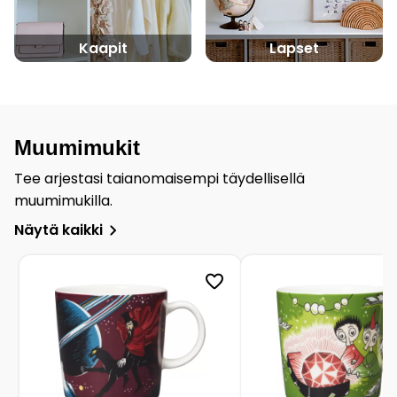
Kaapit
Lapset
Muumimukit
Tee arjestasi taianomaisempi täydellisellä
muumimukilla.
Näytä kaikki