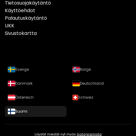
Tietosuojakäytäntö
Käyttöehdot
Palautuskäytäntö
UKK
Sivustokartta
Sverige
Norge
Danmark
Deutschland
Österreich
Schweiz
Suomi
Löydät meidät nyt myös
Instagramista