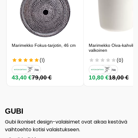
Marimekko Fokus-tarjotin, 46 cm
Marimekko Oiva-kahvikupp
valkoinen
(1)
(0)
43,40 €
79,00 €
10,80 €
18,00 €
GUBI
Gubi ikoniset design-valaisimet ovat aikaa kestävä
vaihtoehto kotisi valaistukseen.