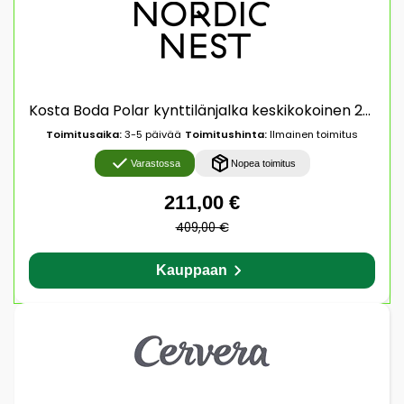
Kosta Boda Polar kynttilänjalka keskikokoinen 20 cm Läpinäkyvä
Toimitusaika:
3-5 päivää
Toimitushinta:
Ilmainen toimitus
Varastossa
Nopea toimitus
211,00 €
409,00 €
Kauppaan