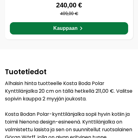
240,00 €
409,00 €
Kauppaan
Tuotetiedot
Alhaisin hinta tuotteelle Kosta Boda Polar
Kynttilänjalka 20 cm on tällä hetkellä 211,00 €. Valitse
sopivin kauppa 2 myyjän joukosta.
Kosta Bodan Polar-kynttilänjalka sopii hyvin kotiin ja
toimii hienona design-esineenä. Kynttilänjalka on
valmistettu lasista ja sen on suunnitellut ruotsalainen
Göran Wärff, jolla on aivan erityinen tunne