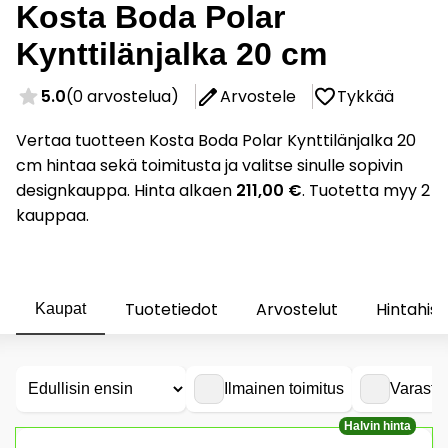
Kosta Boda Polar
Kynttilänjalka 20 cm
5.0
(0 arvostelua)
Arvostele
Tykkää
Vertaa tuotteen Kosta Boda Polar Kynttilänjalka 20
cm hintaa sekä toimitusta ja valitse sinulle sopivin
designkauppa. Hinta alkaen
211,00 €
. Tuotetta myy 2
kauppaa.
Tuotetiedot
Arvostelut
Hintahist
Kaupat
Ilmainen toimitus
Varasto
Halvin hinta