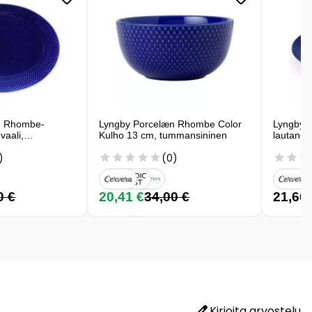
n Rhombe-
Lyngby Porcelæn Rhombe Color
Lyngby 
vaali,
Kulho 13 cm, tummansininen
lautanen
)
(0)
0 €
20,41 €
34,00 €
21,60
Kirjoita arvostelu