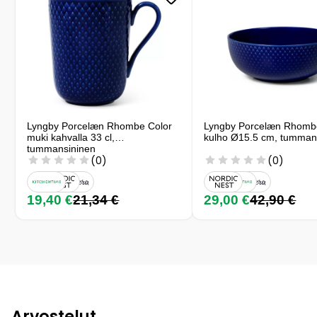
Lyngby Porcelæn Rhombe Color
Lyngby Porcelæn Rhombe
muki kahvalla 33 cl,
kulho Ø15.5 cm, tumman
tummansininen
(0)
(0)
19,40 €
21,34 €
29,00 €
42,90 €
Arvostelut