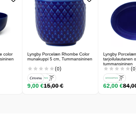
 color
Lyngby Porcelæn Rhombe Color
Lyngby Porcelæ
sininen
munakuppi 5 cm, Tummansininen
tarjoilulautanen o
tummansininen
(0)
(0
9,00 €
15,00 €
62,00 €
84,0