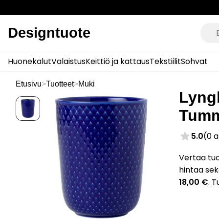
Designtuote
Huonekalut
Valaistus
Keittiö ja kattaus
Tekstiilit
Sohvat
Etusivu
>
Tuotteet
>
Muki
Lyng
Tumm
5.0
(0 
Vertaa tu
hintaa sek
18,00 €
. 