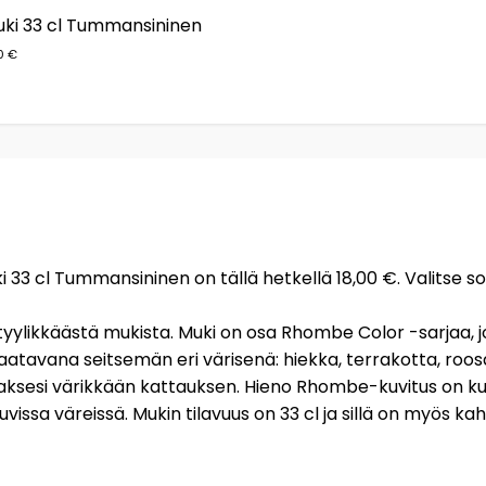
ki 33 cl Tummansininen
0 €
33 cl Tummansininen on tällä hetkellä 18,00 €. Valitse s
likkäästä mukista. Muki on osa Rhombe Color -sarjaa, joll
Saatavana seitsemän eri värisenä: hiekka, terrakotta, roosa, 
daksesi värikkään kattauksen. Hieno Rhombe-kuvitus on kunn
ttuvissa väreissä. Mukin tilavuus on 33 cl ja sillä on myös