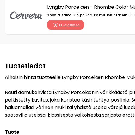
Lyngby Porcelæn - Rhombe Color Mu
Toimitusaika:
2-5 päivää
Toimitushinta:
Alk. 6,9
Ei varastossa
Tuotetiedot
Alhaisin hinta tuotteelle Lyngby Porcelæn Rhombe Muki 
Nauti aamukahvista Lyngby Porcelænin värikkäästä ja tyy
pelkistetty kuvitus, joka koristaa käsintehtyä posliinia. 
haluamallasi värinen muki tai yhdistä useita värejä luo
saatavilla useissa, klassisesta valkoisesta sarjasta ero
Tuote