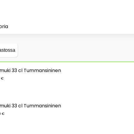
oria
astossa
uki 33 cl Tummansininen
0 €
uki 33 cl Tummansininen
0 €