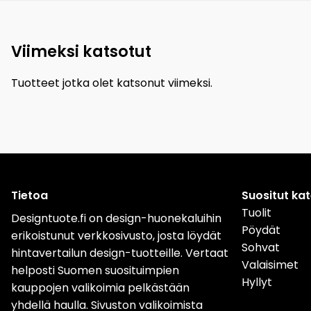
Viimeksi katsotut
Tuotteet jotka olet katsonut viimeksi.
Tietoa
Suositut ka
Tuolit
Designtuote.fi on design-huonekaluihin
Pöydät
erikoistunut verkkosivusto, josta löydät
Sohvat
hintavertailun design-tuotteille. Vertaat
Valaisimet
helposti Suomen suosituimpien
Hyllyt
kauppojen valikoimia pelkästään
yhdellä haulla. Sivuston valikoimista