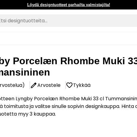
Löydä designtuotteet parhailta valmistajilta!
by Porcelæn Rhombe Muki 33
ansininen
arvostelua)
Arvostele
Tykkää
otteen Lyngby Porcelæn Rhombe Muki 33 cl Tummansini
ä toimitusta ja valitse sinulle sopivin designkauppa. Hinta
Tuotetta myy 3 kauppaa.