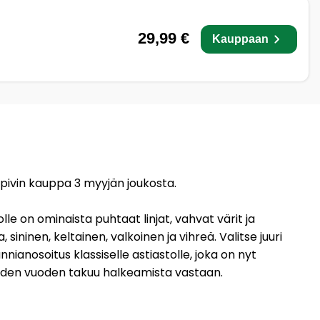
29,99 €
Kauppaan
opivin kauppa 3 myyjän joukosta.
e on ominaista puhtaat linjat, vahvat värit ja
sininen, keltainen, valkoinen ja vihreä. Valitse juuri
ianosoitus klassiselle astiastolle, joka on nyt
 kahden vuoden takuu halkeamista vastaan.