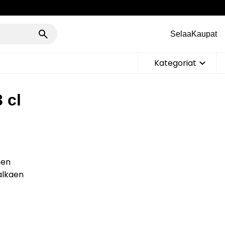
Selaa
Kaupat
Kategoriat
 cl
nen
 alkaen