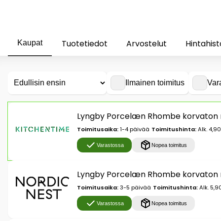
Tuotetiedot
Arvostelut
Hintahist
Kaupat
Ilmainen toimitus
Var
Lyngby Porcelæn Rhombe korvaton m
Toimitusaika:
1-4 päivää
Toimitushinta:
Alk. 4,9
Varastossa
Nopea toimitus
Lyngby Porcelæn Rhombe korvaton m
Toimitusaika:
3-5 päivää
Toimitushinta:
Alk. 5,9
Varastossa
Nopea toimitus