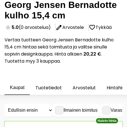
Georg Jensen Bernadotte
kulho 15,4 cm
5.0
(0 arvostelua)
Arvostele
Tykkää
Vertaa tuotteen Georg Jensen Bernadotte kulho
15,4 cm hintaa sekä toimitusta ja valitse sinulle
sopivin designkauppa. Hinta alkaen
20,22 €
.
Tuotetta myy 3 kauppaa.
Tuotetiedot
Arvostelut
Hintahist
Kaupat
Ilmainen toimitus
Varasto
Halvin hinta