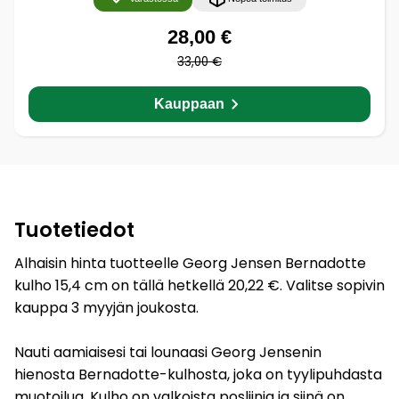
28,00 €
33,00 €
Kauppaan
Tuotetiedot
Alhaisin hinta tuotteelle Georg Jensen Bernadotte
kulho 15,4 cm on tällä hetkellä 20,22 €. Valitse sopivin
kauppa 3 myyjän joukosta.
Nauti aamiaisesi tai lounaasi Georg Jensenin
hienosta Bernadotte-kulhosta, joka on tyylipuhdasta
muotoilua. Kulho on valkoista posliinia ja siinä on