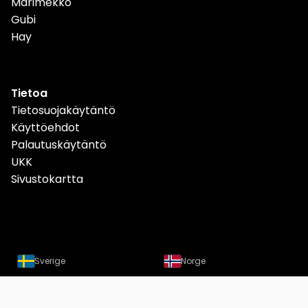
Marimekko
Gubi
Hay
Tietoa
Tietosuojakäytäntö
Käyttöehdot
Palautuskäytäntö
UKK
Sivustokartta
Sverige
Norge
Danmark
Deutschland