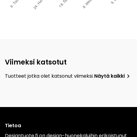
Viimeksi katsotut
Tuotteet jotka olet katsonut viimeksi.
Näytä kaikki
Tietoa
Designtuote.fi on design-huonekaluihin erikoistunut