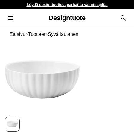
Löydä designtuotteet parhailta valmistajilta!
Designtuote
Etusivu
>
Tuotteet
>
Syvä lautanen