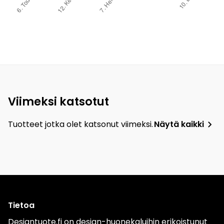
Viimeksi katsotut
Tuotteet jotka olet katsonut viimeksi.
Näytä kaikki
Tietoa
Designtuote.fi on design-huonekaluihin erikoistunut