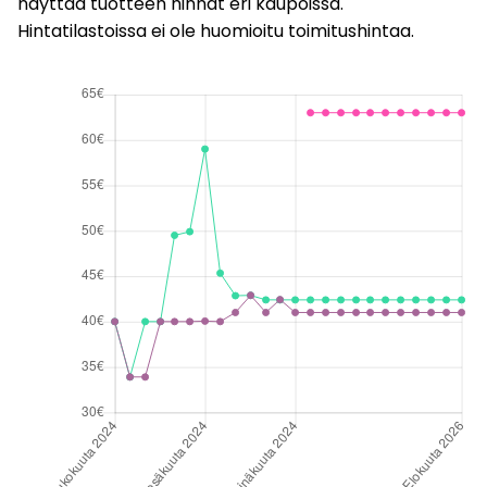
näyttää tuotteen hinnat eri kaupoissa.
Hintatilastoissa ei ole huomioitu toimitushintaa.