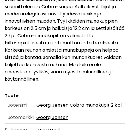
suunnittelemaa Cobra-sarjaa. Aaltoilevat linjat ja
moderni eleganssi luovat yhdessä uniikin ja
innovatiivisen muodon. Tyylikkäiden munakuppien
korkeus on 2,5 cm ja halkaisija 12,2 cm ja setti sisältää
2 kpl. Cobra-munakupit on valmistettu
kiiltäväpintaisesta, ruostumattomasta teräksestä.
Korkean reunan ansiosta munakuppeja on helppo
siirtää ja kantaa, samalla kun munankuoret voidaan
kuljettaa kätevästi mukana. Muotoilu ei ole
ainoastaan tyylikäs, vaan myös toiminnallinen ja
käytännöllinen.
Tuote
Tuotenimi
Georg Jensen Cobra munakupit 2 kpl
Tuotemerkki
Georg Jensen
Kategoria
munakupit