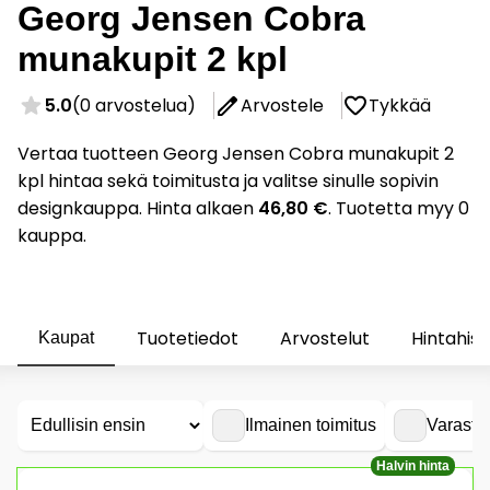
Georg Jensen Cobra
munakupit 2 kpl
5.0
(0 arvostelua)
Arvostele
Tykkää
Vertaa tuotteen Georg Jensen Cobra munakupit 2
kpl hintaa sekä toimitusta ja valitse sinulle sopivin
designkauppa. Hinta alkaen
46,80 €
. Tuotetta myy 0
kauppa.
Tuotetiedot
Arvostelut
Hintahist
Kaupat
Ilmainen toimitus
Varasto
Halvin hinta