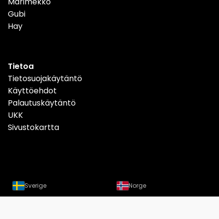
Marimekko
Gubi
Hay
Tietoa
Tietosuojakäytäntö
Käyttöehdot
Palautuskäytäntö
UKK
Sivustokartta
Sverige
Norge
Danmark
Deutschland