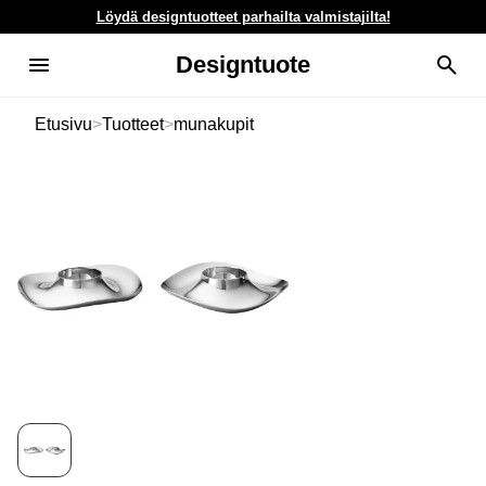
Löydä designtuotteet parhailta valmistajilta!
Designtuote
Etusivu
>
Tuotteet
>
munakupit