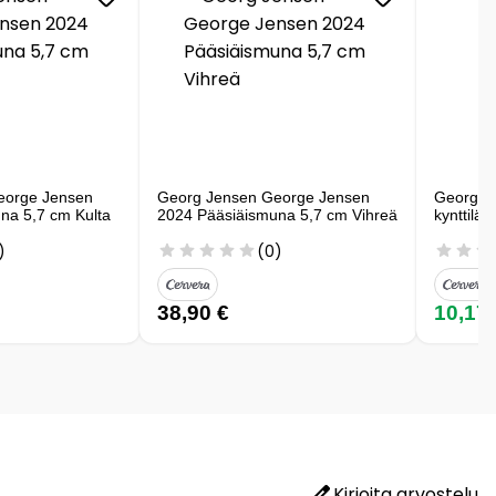
eorge Jensen
Georg Jensen George Jensen
Georg J
na 5,7 cm Kulta
2024 Pääsiäismuna 5,7 cm Vihreä
kynttilä 
)
(0)
38,90 €
10,17
Kirjoita arvostelu