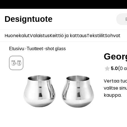
Designtuote
Huonekalut
Valaistus
Keittiö ja kattaus
Tekstiilit
Sohvat
Etusivu
>
Tuotteet
>
shot glass
Georg
5.0
(0 
Vertaa tuo
valitse si
kauppa.