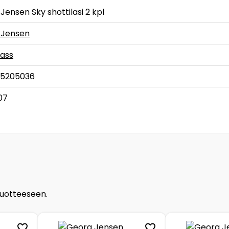
Jensen Sky shottilasi 2 kpl
 Jensen
lass
75205036
07
tuotteeseen.