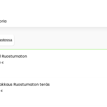
oria
astossa
pl Ruostumaton
0 €
-pakkaus Ruostumaton teräs
0 €