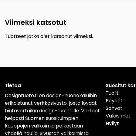
Viimeksi katsotut
Tuotteet jotka olet katsonut viimeksi.
Tietoa
Suositut ka
Tuolit
Designtuote.fi on design-huonekaluihin
Pöydät
erikoistunut verkkosivusto, josta löydät
Sohvat
hintavertailun design-tuotteille. Vertaat
Valaisimet
helposti Suomen suosituimpien
Hyllyt
kauppojen valikoimia pelkästään
yhdellä haulla. Sivuston valikoimista