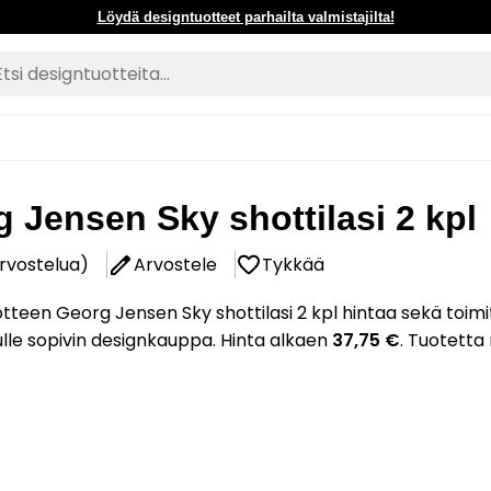
Löydä designtuotteet parhailta valmistajilta!
 Jensen Sky shottilasi 2 kpl
arvostelua)
Arvostele
Tykkää
tteen Georg Jensen Sky shottilasi 2 kpl hintaa sekä toimi
nulle sopivin designkauppa. Hinta alkaen
37,75 €
. Tuotetta