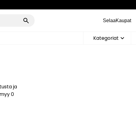
Selaa
Kaupat
Kategoriat
tusta ja
 myy 0