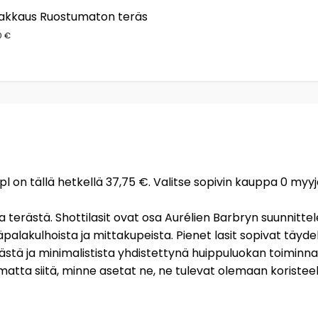
-pakkaus Ruostumaton teräs
0 €
kpl on tällä hetkellä 37,75 €. Valitse sopivin kauppa 0 myyj
a terästä. Shottilasit ovat osa Aurélien Barbryn suunnitt
alakulhoista ja mittakupeista. Pienet lasit sopivat täydellise
likästä ja minimalistista yhdistettynä huippuluokan toiminnall
matta siitä, minne asetat ne, ne tulevat olemaan koristeell