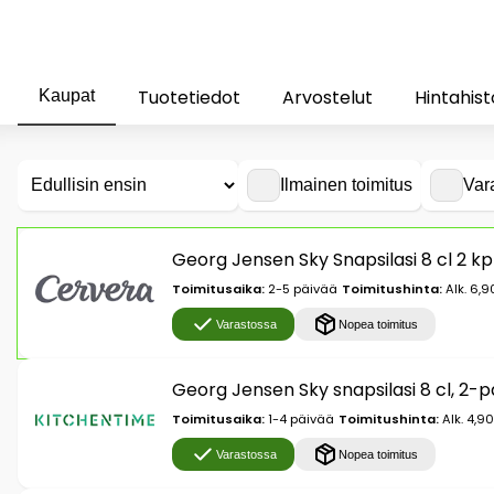
Tuotetiedot
Arvostelut
Hintahist
Kaupat
Ilmainen toimitus
Var
Georg Jensen Sky Snapsilasi 8 cl 2 k
Toimitusaika:
2-5 päivää
Toimitushinta:
Alk. 6,9
Varastossa
Nopea toimitus
Georg Jensen Sky snapsilasi 8 cl, 2
Toimitusaika:
1-4 päivää
Toimitushinta:
Alk. 4,9
Varastossa
Nopea toimitus