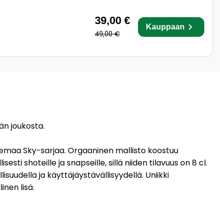
39,00 €
Kauppaan
49,00 €
än joukosta.
elemaa Sky-sarjaa. Orgaaninen mallisto koostuu
sti shoteille ja snapseille, sillä niiden tilavuus on 8 cl.
isuudella ja käyttäjäystävällisyydellä. Uniikki
inen lisä.