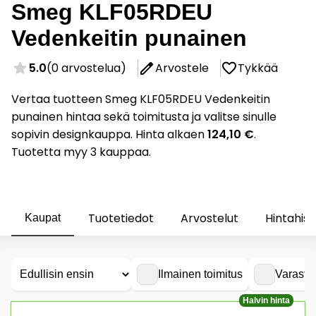
Smeg KLF05RDEU
Vedenkeitin punainen
5.0
(0 arvostelua)
Arvostele
Tykkää
Vertaa tuotteen Smeg KLF05RDEU Vedenkeitin
punainen hintaa sekä toimitusta ja valitse sinulle
sopivin designkauppa. Hinta alkaen
124,10 €
.
Tuotetta myy 3 kauppaa.
Tuotetiedot
Arvostelut
Hintahist
Kaupat
Ilmainen toimitus
Varasto
Halvin hinta