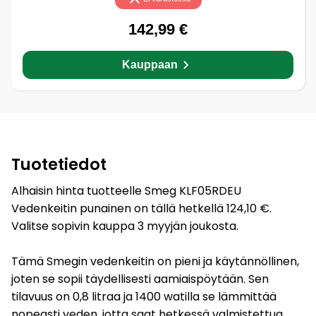
142,99 €
Kauppaan
Tuotetiedot
Alhaisin hinta tuotteelle Smeg KLF05RDEU
Vedenkeitin punainen on tällä hetkellä 124,10 €.
Valitse sopivin kauppa 3 myyjän joukosta.
Tämä Smegin vedenkeitin on pieni ja käytännöllinen,
joten se sopii täydellisesti aamiaispöytään. Sen
tilavuus on 0,8 litraa ja 1400 watilla se lämmittää
nopeasti veden, jotta saat hetkessä valmistettua