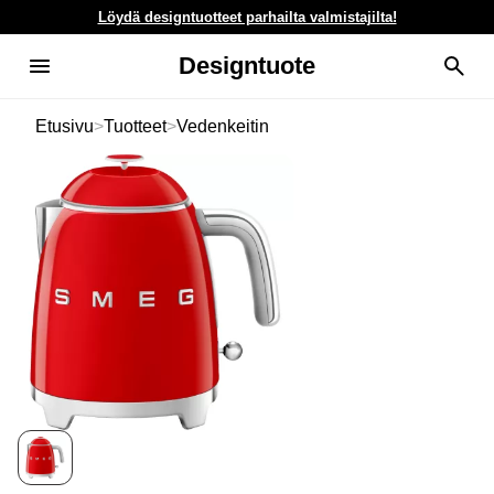
Löydä designtuotteet parhailta valmistajilta!
Designtuote
Etusivu
>
Tuotteet
>
Vedenkeitin