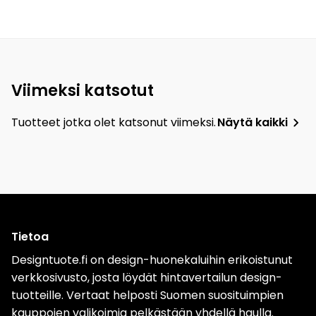
Viimeksi katsotut
Tuotteet jotka olet katsonut viimeksi.
Näytä kaikki
Tietoa
Designtuote.fi on design-huonekaluihin erikoistunut
verkkosivusto, josta löydät hintavertailun design-
tuotteille. Vertaat helposti Suomen suosituimpien
kauppojen valikoimia pelkästään yhdellä haulla.