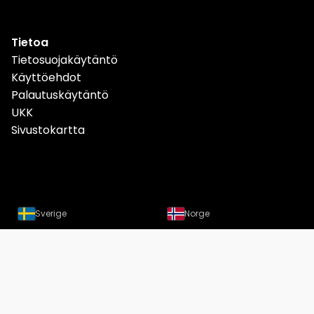
Tietoa
Tietosuojakäytäntö
Käyttöehdot
Palautuskäytäntö
UKK
Sivustokartta
Sverige
Norge
Danmark
Deutschland
Österreich
Schweiz
Suomi