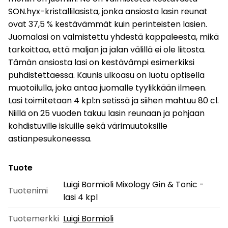
SON.hyx-kristallilasista, jonka ansiosta lasin reunat
ovat 37,5 % kestävämmät kuin perinteisten lasien.
Juomalasi on valmistettu yhdestä kappaleesta, mikä
tarkoittaa, että maljan ja jalan välillä ei ole liitosta.
Tämän ansiosta lasi on kestävämpi esimerkiksi
puhdistettaessa. Kaunis ulkoasu on luotu optisella
muotoilulla, joka antaa juomalle tyylikkään ilmeen.
Lasi toimitetaan 4 kpl:n setissä ja siihen mahtuu 80 cl.
Niillä on 25 vuoden takuu lasin reunaan ja pohjaan
kohdistuville iskuille sekä värimuutoksille
astianpesukoneessa.
Tuote
Luigi Bormioli Mixology Gin & Tonic -
Tuotenimi
lasi 4 kpl
Tuotemerkki
Luigi Bormioli