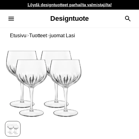
Löydä designtuotteet parhailta valmistajilta!
Designtuote
Etusivu
>
Tuotteet
>
juomat Lasi