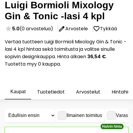
Luigi Bormioli Mixology
Gin & Tonic -lasi 4 kpl
5.0
(0 arvostelua)
Arvostele
Tykkää
Vertaa tuotteen Luigi Bormioli Mixology Gin & Tonic -
lasi 4 kpl hintaa sekä toimitusta ja valitse sinulle
sopivin designkauppa. Hinta alkaen
36,54 €
.
Tuotetta myy 0 kauppa.
Tuotetiedot
Arvostelut
Hintahist
Kaupat
Ilmainen toimitus
Varasto
Halvin hinta