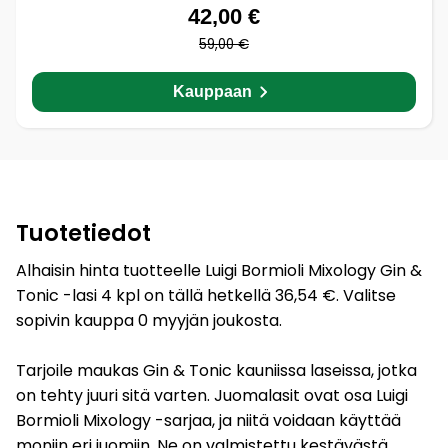
42,00 €
59,00 €
Kauppaan
Tuotetiedot
Alhaisin hinta tuotteelle Luigi Bormioli Mixology Gin &
Tonic -lasi 4 kpl on tällä hetkellä 36,54 €. Valitse
sopivin kauppa 0 myyjän joukosta.
Tarjoile maukas Gin & Tonic kauniissa laseissa, jotka
on tehty juuri sitä varten. Juomalasit ovat osa Luigi
Bormioli Mixology -sarjaa, ja niitä voidaan käyttää
moniin eri juomiin. Ne on valmistettu kestävästä