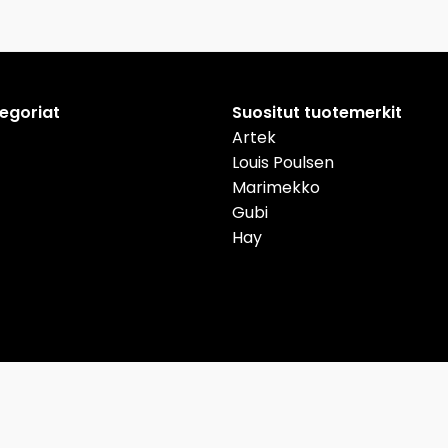
tegoriat
Suositut tuotemerkit
Artek
Louis Poulsen
Marimekko
Gubi
Hay
nmark
Deutschland
Österreich