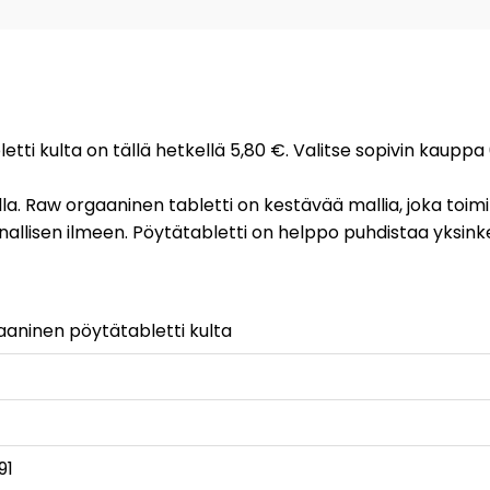
tti kulta on tällä hetkellä 5,80 €. Valitse sopivin kauppa
illa. Raw orgaaninen tabletti on kestävää mallia, joka toi
oonallisen ilmeen. Pöytätabletti on helppo puhdistaa yksinke
aninen pöytätabletti kulta
91