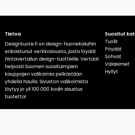
Tietoa
Suositut ka
Tuolit
Designtuote.fi on design-huonekaluihin
Pöydät
erikoistunut verkkosivusto, josta löydät
Sohvat
hintavertailun design-tuotteille. Vertaat
Valaisimet
helposti Suomen suosituimpien
Hyllyt
kauppojen valikoimia pelkästään
yhdellä haulla. Sivuston valikoimista
löytyy jo yli 100 000 kodin sisustus
tuotetta!
Sverige
Norge
Da