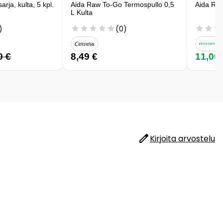
rja, kulta, 5 kpl.
Aida Raw To-Go Termospullo 0,5
Aida Raw
L Kulta
)
(0)
0 €
8,49 €
11,00
Kirjoita arvostelu