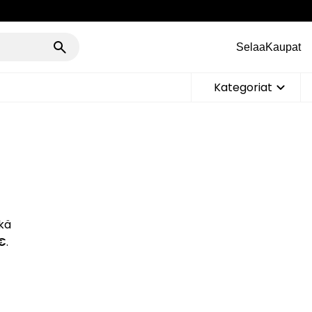
Selaa
Kaupat
Kategoriat
i
kä
 €
.