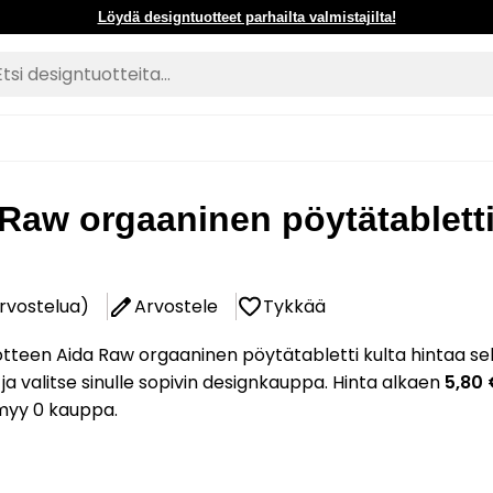
Löydä designtuotteet parhailta valmistajilta!
Raw orgaaninen pöytätablett
arvostelua)
Arvostele
Tykkää
tteen Aida Raw orgaaninen pöytätabletti kulta hintaa se
 ja valitse sinulle sopivin designkauppa. Hinta alkaen
5,80
myy 0 kauppa.