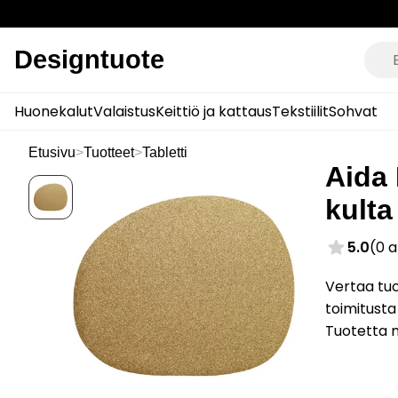
Designtuote
Huonekalut
Valaistus
Keittiö ja kattaus
Tekstiilit
Sohvat
Etusivu
>
Tuotteet
>
Tabletti
Aida 
kulta
5.0
(0 
Vertaa tuo
toimitusta
Tuotetta 