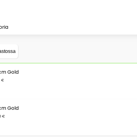
oria
astossa
 cm Gold
0 €
 cm Gold
0 €