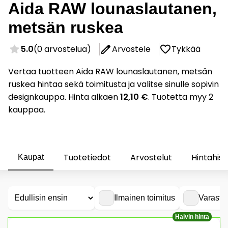
Aida RAW lounaslautanen,
metsän ruskea
5.0
(0 arvostelua)
Arvostele
Tykkää
Vertaa tuotteen Aida RAW lounaslautanen, metsän
ruskea hintaa sekä toimitusta ja valitse sinulle sopivin
designkauppa. Hinta alkaen
12,10 €
. Tuotetta myy 2
kauppaa.
Tuotetiedot
Arvostelut
Hintahist
Kaupat
Ilmainen toimitus
Varasto
Halvin hinta