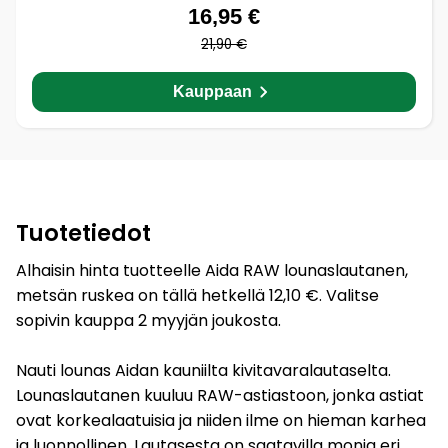
16,95 €
21,90 €
Kauppaan
Tuotetiedot
Alhaisin hinta tuotteelle Aida RAW lounaslautanen,
metsän ruskea on tällä hetkellä 12,10 €. Valitse
sopivin kauppa 2 myyjän joukosta.
Nauti lounas Aidan kauniilta kivitavaralautaselta.
Lounaslautanen kuuluu RAW-astiastoon, jonka astiat
ovat korkealaatuisia ja niiden ilme on hieman karhea
ja luonnollinen. Lautasesta on saatavilla monia eri