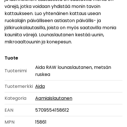
värejä, jotka voidaan yhdistää monin tavoin
kattaukseen. Luo yhtenäinen kattaus usean
ruokalajin päivälliseen astiaston päivällis- ja
jälkiruokalautasilla, joista on myös saatavilla monia
kauniita värejä. Lounaslautanen kestää uunin,
mikroaaltouunin ja konepesun.
Tuote
Aida RAW lounaslautanen, metsän
Tuotenimi
ruskea
Tuotemerkki
Aida
Kategoria
Aamiaislautanen
EAN
5709554158612
MPN
15861