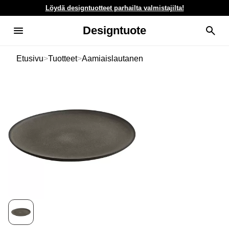
Löydä designtuotteet parhailta valmistajilta!
Designtuote
Etusivu
>
Tuotteet
>
Aamiaislautanen