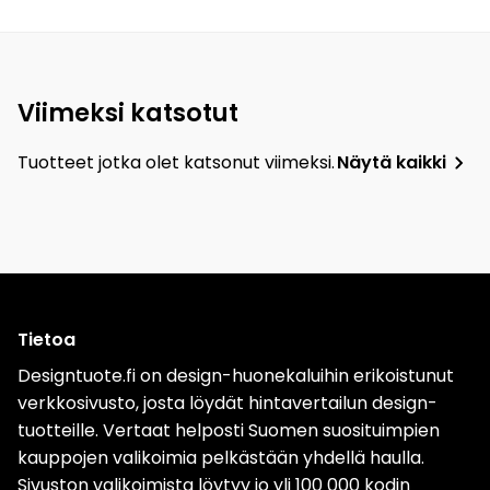
Viimeksi katsotut
Tuotteet jotka olet katsonut viimeksi.
Näytä kaikki
Tietoa
Designtuote.fi on design-huonekaluihin erikoistunut
verkkosivusto, josta löydät hintavertailun design-
tuotteille. Vertaat helposti Suomen suosituimpien
kauppojen valikoimia pelkästään yhdellä haulla.
Sivuston valikoimista löytyy jo yli 100 000 kodin