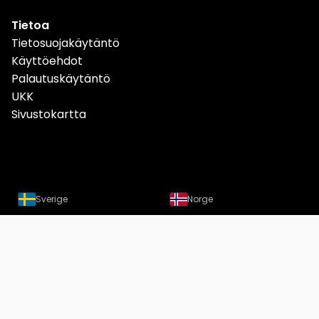
Tietoa
Tietosuojakäytäntö
Käyttöehdot
Palautuskäytäntö
UKK
Sivustokartta
Sverige
Norge
Danmark
Deutschland
Österreich
Schweiz
Suomi