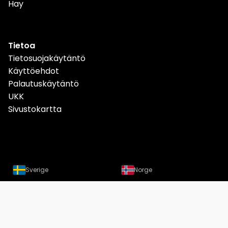
Hay
Tietoa
Tietosuojakäytäntö
Käyttöehdot
Palautuskäytäntö
UKK
Sivustokartta
Sverige
Norge
Danmark
Deutschland
Österreich
Schweiz