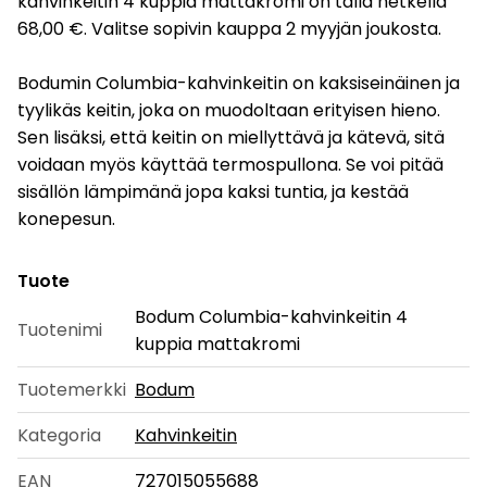
kahvinkeitin 4 kuppia mattakromi on tällä hetkellä
68,00 €. Valitse sopivin kauppa 2 myyjän joukosta.
Bodumin Columbia-kahvinkeitin on kaksiseinäinen ja
tyylikäs keitin, joka on muodoltaan erityisen hieno.
Sen lisäksi, että keitin on miellyttävä ja kätevä, sitä
voidaan myös käyttää termospullona. Se voi pitää
sisällön lämpimänä jopa kaksi tuntia, ja kestää
konepesun.
Tuote
Bodum Columbia-kahvinkeitin 4
Tuotenimi
kuppia mattakromi
Tuotemerkki
Bodum
Kategoria
Kahvinkeitin
EAN
727015055688