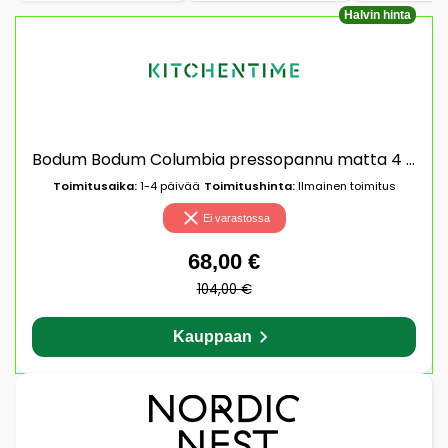
Halvin hinta
Bodum Bodum Columbia pressopannu matta 4 kuppia
Toimitusaika:
1-4 päivää
Toimitushinta:
Ilmainen toimitus
Ei varastossa
68,00 €
104,00 €
Kauppaan