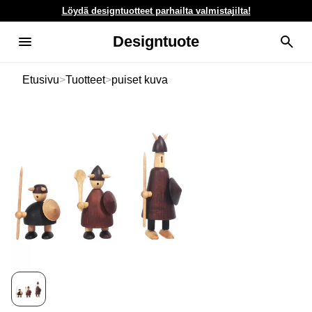
Löydä designtuotteet parhailta valmistajilta!
Designtuote
Etusivu
>
Tuotteet
>
puiset kuva