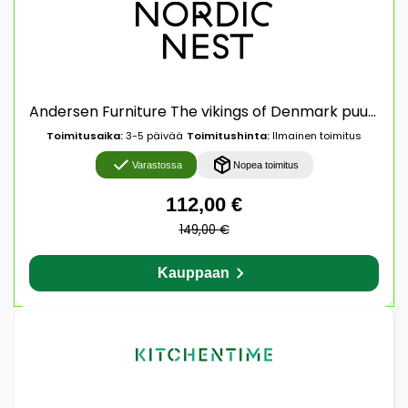
Andersen Furniture The vikings of Denmark puuhahmo 3 osaa Stained beech
Toimitusaika:
3-5 päivää
Toimitushinta:
Ilmainen toimitus
Varastossa
Nopea toimitus
112,00 €
149,00 €
Kauppaan