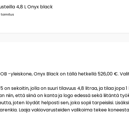
usteilla 4,8 L Onyx black
 toimitus
OB -yleiskone, Onyx Black on tällä hetkellä 526,00 €. Val
 sekoitin, jolla on suuri tilavuus 4,8 litraa, ja tilaa jopa 1
n niin, että siinä on kanta ja logo edessä sekä liitäntä työ
utta, joten löydät helposti sen, joka sopii tarpeisiisi. Lisäks
nkia. Laaja vakiovarusteiden valikoima tekee koneesta er