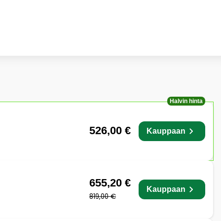
Halvin hinta
526,00 €
Kauppaan
655,20 €
Kauppaan
819,00 €