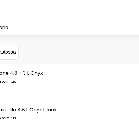
oria
astossa
one 4,8 + 3 L Onyx
 toimitus
usteilla 4,8 L Onyx black
 toimitus