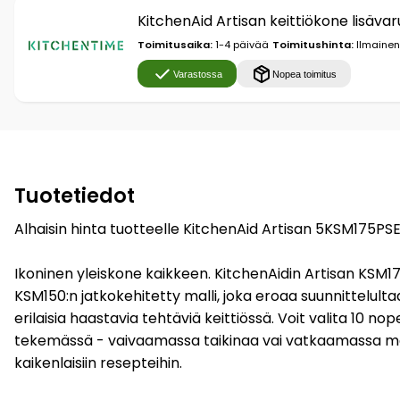
KitchenAid Artisan keittiökone lisävar
Toimitusaika:
1-4 päivää
Toimitushinta:
Ilmainen
Varastossa
Nopea toimitus
Tuotetiedot
Alhaisin hinta tuotteelle KitchenAid Artisan 5KSM175PSE
Ikoninen yleiskone kaikkeen. KitchenAidin Artisan KSM175 on
KSM150:n jatkokehitetty malli, joka eroaa suunnittelultaa
erilaisia haastavia tehtäviä keittiössä. Voit valita 10 nope
tekemässä - vaivaamassa taikinaa vai vatkaamassa mare
kaikenlaisiin resepteihin.