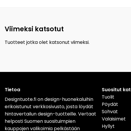
Viimeksi katsotut
Tuotteet jotka olet katsonut viimeksi.
Tietoa
Suositut ka
Tuolit
Designtuote.fi on design-huonekaluihin
Pöydät
erikoistunut verkkosivusto, josta löydät
Sohvat
hintavertailun design-tuotteille. Vertaat
Valaisimet
helposti Suomen suosituimpien
Hyllyt
kauppojen valikoimia pelkästään