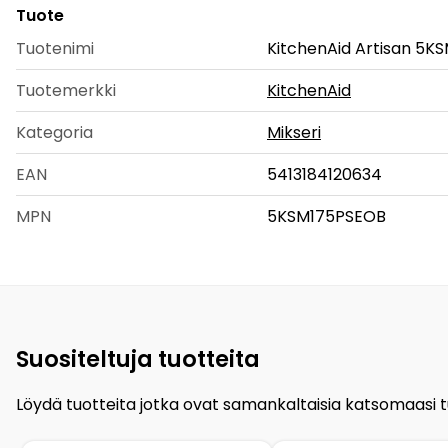
Tuote
Tuotenimi
KitchenAid Artisan 5K
Tuotemerkki
KitchenAid
Kategoria
Mikseri
EAN
5413184120634
MPN
5KSM175PSEOB
Suositeltuja tuotteita
Löydä tuotteita jotka ovat samankaltaisia katsomaasi 