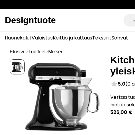
Designtuote
Huonekalut
Valaistus
Keittiö ja kattaus
Tekstiilit
Sohvat
Etusivu
>
Tuotteet
>
Mikseri
Kitc
yleis
5.0
(0 
Vertaa tu
hintaa sek
526,00 €