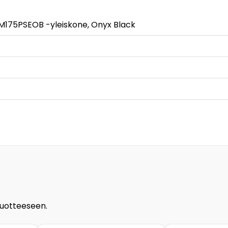
SM175PSEOB -yleiskone, Onyx Black
tuotteeseen.