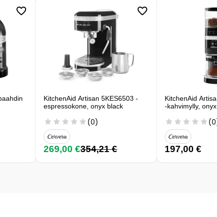
npaahdin
KitchenAid Artisan 5KES6503 -
KitchenAid Art
espressokone, onyx black
-kahvimylly, onyx
(0)
(0
269,00 €
354,21 €
197,00 €