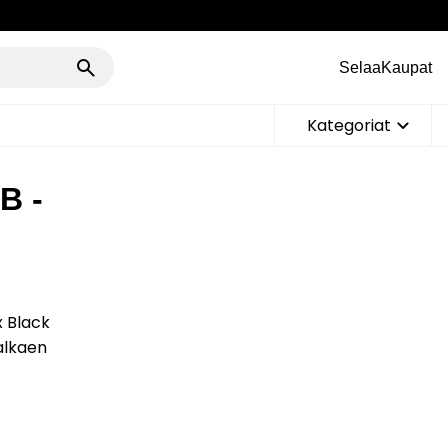
Selaa
Kaupat
Kategoriat
B -
x Black
 alkaen