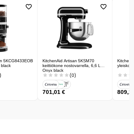
isan 5KCG8433EOB
KitchenAid Artisan 5KSM70
Kitchen
 black
keittiökone nostovarrella, 6,6 L
yleiskone
Onyx black
)
(0)
701,01 €
809,1