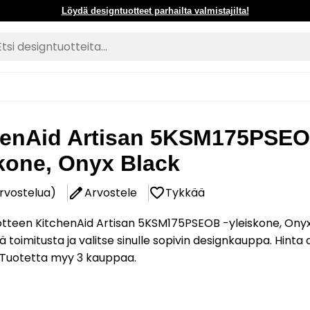
Löydä designtuotteet parhailta valmistajilta!
henAid Artisan 5KSM175PSEO
kone, Onyx Black
arvostelua)
Arvostele
Tykkää
otteen KitchenAid Artisan 5KSM175PSEOB -yleiskone, Ony
ä toimitusta ja valitse sinulle sopivin designkauppa. Hinta
. Tuotetta myy 3 kauppaa.