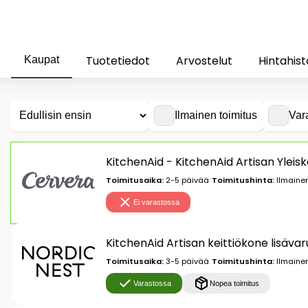
Tuotetiedot
Arvostelut
Hintahist
Kaupat
Ilmainen toimitus
Var
KitchenAid - KitchenAid Artisan Yleisk
Toimitusaika:
2-5 päivää
Toimitushinta:
Ilmainen
Ei varastossa
KitchenAid Artisan keittiökone lisävar
Toimitusaika:
3-5 päivää
Toimitushinta:
Ilmainen
Varastossa
Nopea toimitus