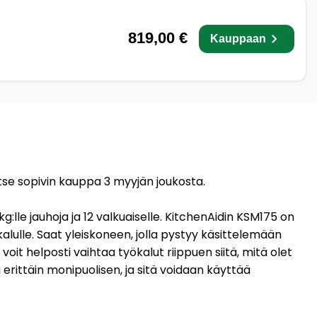
819,00 €
Kauppaan
itse sopivin kauppa 3 myyjän joukosta.
 kg:lle jauhoja ja 12 valkuaiselle. KitchenAidin KSM175 on
kalulle. Saat yleiskoneen, jolla pystyy käsittelemään
i voit helposti vaihtaa työkalut riippuen siitä, mitä olet
ittäin monipuolisen, ja sitä voidaan käyttää