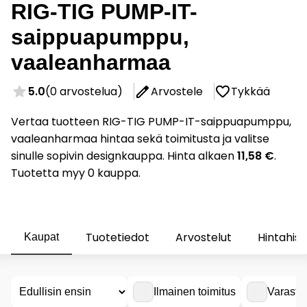
RIG-TIG PUMP-IT-
saippuapumppu,
vaaleanharmaa
5.0
(0 arvostelua)
Arvostele
Tykkää
Vertaa tuotteen RIG-TIG PUMP-IT-saippuapumppu,
vaaleanharmaa hintaa sekä toimitusta ja valitse
sinulle sopivin designkauppa. Hinta alkaen
11,58 €
.
Tuotetta myy 0 kauppa.
Tuotetiedot
Arvostelut
Hintahist
Kaupat
Ilmainen toimitus
Varasto