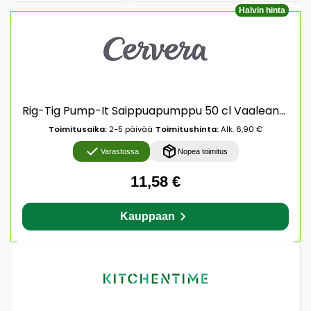
Halvin hinta
Rig-Tig Pump-It Saippuapumppu 50 cl Vaaleanharmaa
Toimitusaika:
2-5 päivää
Toimitushinta:
Alk. 6,90 €
Varastossa
Nopea toimitus
11,58 €
Kauppaan