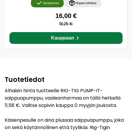
Varastossa
Nopea toimitus
16,00 €
18,25 €
Kauppaan
Tuotetiedot
Alhaisin hinta tuotteelle RIG-TIG PUMP-IT-
saippuapumppu, vaaleanharmaa on tällä hetkellä
11,58 €. Valitse sopivin kauppa 0 myyjän joukosta.
Käsienpesulle on aina plussaa saippuapumppu, joka
on sekä käytännöllinen että tyylikäs. Rig-Tigin