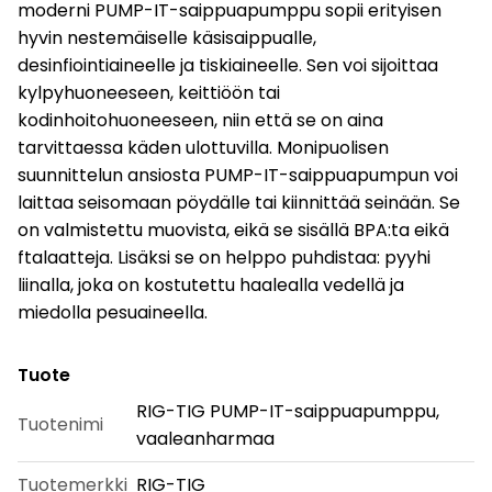
moderni PUMP-IT-saippuapumppu sopii erityisen
hyvin nestemäiselle käsisaippualle,
desinfiointiaineelle ja tiskiaineelle. Sen voi sijoittaa
kylpyhuoneeseen, keittiöön tai
kodinhoitohuoneeseen, niin että se on aina
tarvittaessa käden ulottuvilla. Monipuolisen
suunnittelun ansiosta PUMP-IT-saippuapumpun voi
laittaa seisomaan pöydälle tai kiinnittää seinään. Se
on valmistettu muovista, eikä se sisällä BPA:ta eikä
ftalaatteja. Lisäksi se on helppo puhdistaa: pyyhi
liinalla, joka on kostutettu haalealla vedellä ja
miedolla pesuaineella.
Tuote
RIG-TIG PUMP-IT-saippuapumppu,
Tuotenimi
vaaleanharmaa
Tuotemerkki
RIG-TIG