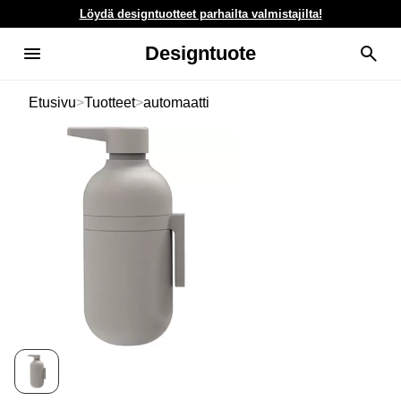
Löydä designtuotteet parhailta valmistajilta!
Designtuote
Etusivu
>
Tuotteet
>
automaatti