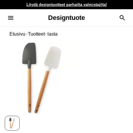
Löydä designtuotteet parhailta valmistajilta!
Designtuote
Etusivu
>
Tuotteet
>
lasta