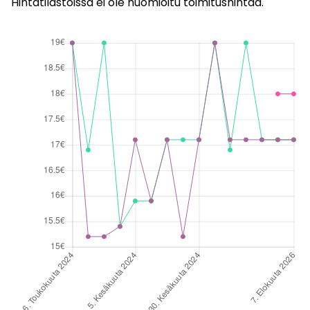
Hintatilastoissa ei ole huomioitu toimitushintaa.