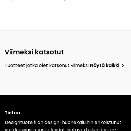
Viimeksi katsotut
Tuotteet jotka olet katsonut viimeksi.
Näytä kaikki
Tietoa
Designtuote.fi on design-huonekaluihin erikoistunut
verkkosivusto, josta löydät hintavertailun design-