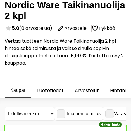
Nordic Ware Taikinanuolija
2 kpl
5.0
(0 arvostelua)
Arvostele
Tykkää
Vertaa tuotteen Nordic Ware Taikinanuolija 2 kpl
hintaa sekä toimitusta ja valitse sinulle sopivin
designkauppa. Hinta alkaen
16,90 €
. Tuotetta myy 2
kauppaa.
Tuotetiedot
Arvostelut
Hintahist
Kaupat
Ilmainen toimitus
Varasto
Halvin hinta