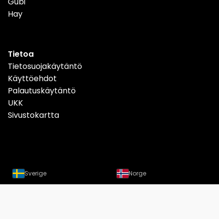
Gubi
Hay
Tietoa
Tietosuojakäytäntö
Käyttöehdot
Palautuskäytäntö
UKK
Sivustokartta
Sverige
Norge
Danmark
Deutschland
Österreich
Schweiz