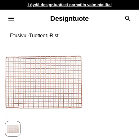
Löydä designtuotteet parhailta valmistajilta!
Designtuote
Etusivu
>
Tuotteet
>
Rist