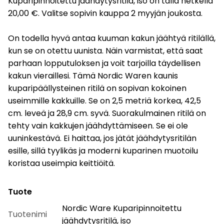
Kuparipinnoitettu jäähdytysritilä, iso on tällä hetkellä
20,00 €. Valitse sopivin kauppa 2 myyjän joukosta.
On todella hyvä antaa kuuman kakun jäähtyä ritilällä,
kun se on otettu uunista. Näin varmistat, että saat
parhaan lopputuloksen ja voit tarjoilla täydellisen
kakun vieraillesi. Tämä Nordic Waren kaunis
kuparipäällysteinen ritilä on sopivan kokoinen
useimmille kakkuille. Se on 2,5 metriä korkea, 42,5
cm. leveä ja 28,9 cm. syvä. Suorakulmainen ritilä on
tehty vain kakkujen jäähdyttämiseen. Se ei ole
uuninkestävä. Ei haittaa, jos jätät jäähdytysritilän
esille, sillä tyylikäs ja moderni kuparinen muotoilu
koristaa useimpia keittiöitä.
Tuote
Nordic Ware Kuparipinnoitettu
Tuotenimi
jäähdytysritilä, iso