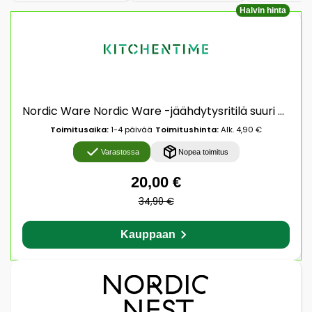
Halvin hinta
Nordic Ware Nordic Ware -jäähdytysritilä suuri 28,9 x 42,5 cm Kupit
Toimitusaika:
1-4 päivää
Toimitushinta:
Alk. 4,90 €
Varastossa
Nopea toimitus
20,00 €
34,90 €
Kauppaan