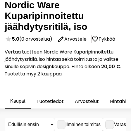
Nordic Ware
Kuparipinnoitettu
jäähdytysritilä, iso
5.0
(0 arvostelua)
Arvostele
Tykkää
Vertaa tuotteen Nordic Ware Kuparipinnoitettu
jäähdytysritilä, iso hintaa sekä toimitusta ja valitse
sinulle sopivin designkauppa. Hinta alkaen
20,00 €
.
Tuotetta myy 2 kauppaa.
Tuotetiedot
Arvostelut
Hintahist
Kaupat
Ilmainen toimitus
Varasto