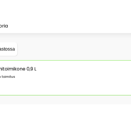
oria
astossa
nitoimikone 0,9 L
 toimitus