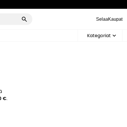
Selaa
Kaupat
Kategoriat
ä
0 €
.