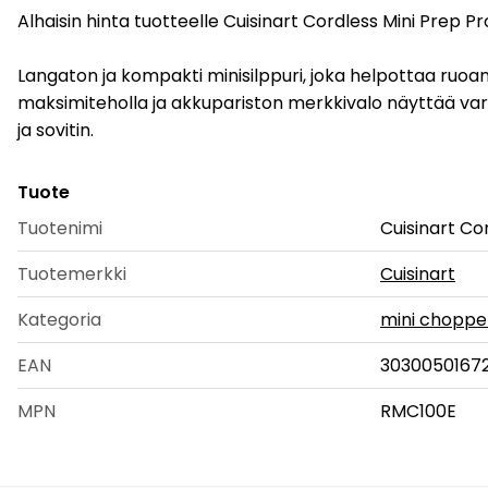
Alhaisin hinta tuotteelle Cuisinart Cordless Mini Prep Pro
Langaton ja kompakti minisilppuri, joka helpottaa ruo
maksimiteholla ja akkupariston merkkivalo näyttää vara
ja sovitin.
Tuote
Tuotenimi
Cuisinart Cor
Tuotemerkki
Cuisinart
Kategoria
mini choppe
EAN
3030050167
MPN
RMC100E