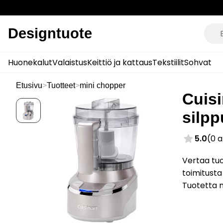
Designtuote
Huonekalut
Valaistus
Keittiö ja kattaus
Tekstiilit
Sohvat
Etusivu
>
Tuotteet
>
mini chopper
Cuisi
silpp
5.0
(0 
Vertaa tuo
toimitusta
Tuotetta 