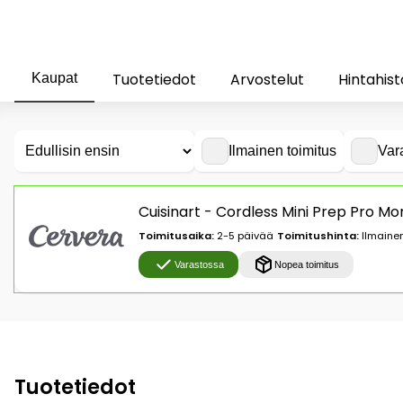
Tuotetiedot
Arvostelut
Hintahist
Kaupat
Ilmainen toimitus
Var
Cuisinart - Cordless Mini Prep Pro Mo
Toimitusaika:
2-5 päivää
Toimitushinta:
Ilmainen
Varastossa
Nopea toimitus
Tuotetiedot