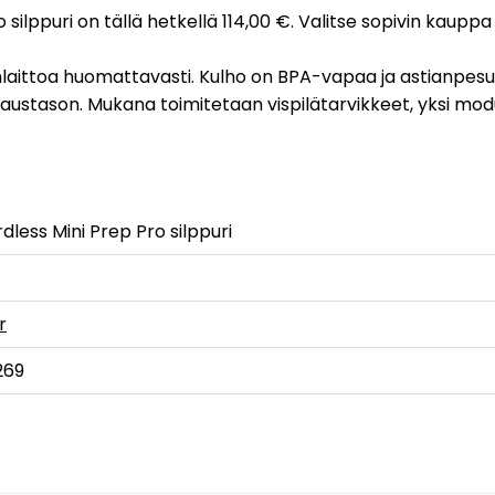
 silppuri on tällä hetkellä 114,00 €. Valitse sopivin kauppa
anlaittoa huomattavasti. Kulho on BPA-vapaa ja astianpes
ustason. Mukana toimitetaan vispilätarvikkeet, yksi moduu
dless Mini Prep Pro silppuri
r
269