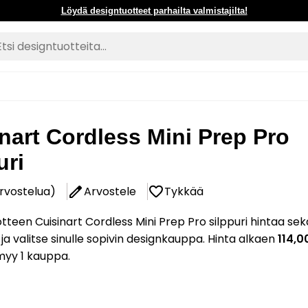
Löydä designtuotteet parhailta valmistajilta!
nart Cordless Mini Prep Pro
uri
arvostelua)
Arvostele
Tykkää
tteen Cuisinart Cordless Mini Prep Pro silppuri hintaa sek
 ja valitse sinulle sopivin designkauppa. Hinta alkaen
114,0
myy 1 kauppa.