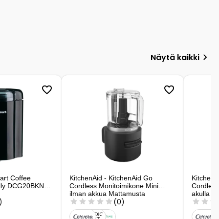
Näytä kaikki
nart Coffee
KitchenAid - KitchenAid Go
KitchenA
ylly DCG20BKNE
Cordless Monitoimikone Mini
Cordless
ilman akkua Mattamusta
akulla M
)
(0)