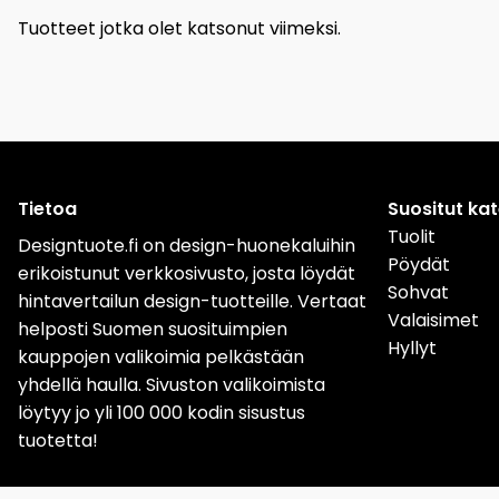
Tuotteet jotka olet katsonut viimeksi.
Tietoa
Suositut ka
Tuolit
Designtuote.fi on design-huonekaluihin
Pöydät
erikoistunut verkkosivusto, josta löydät
Sohvat
hintavertailun design-tuotteille. Vertaat
Valaisimet
helposti Suomen suosituimpien
Hyllyt
kauppojen valikoimia pelkästään
yhdellä haulla. Sivuston valikoimista
löytyy jo yli 100 000 kodin sisustus
tuotetta!