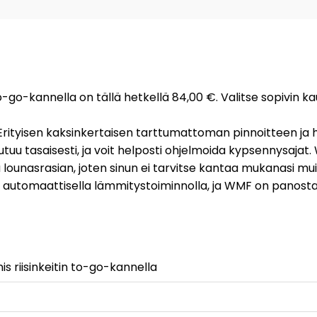
 to-go-kannella on tällä hetkellä 84,00 €. Valitse sopivin 
le. Erityisen kaksinkertaisen tarttumattoman pinnoitteen
utuu tasaisesti, ja voit helposti ohjelmoida kypsennysajat. 
unasrasian, joten sinun ei tarvitse kantaa mukanasi muita 
 ja automaattisella lämmitystoiminnolla, ja WMF on panosta
s riisinkeitin to-go-kannella