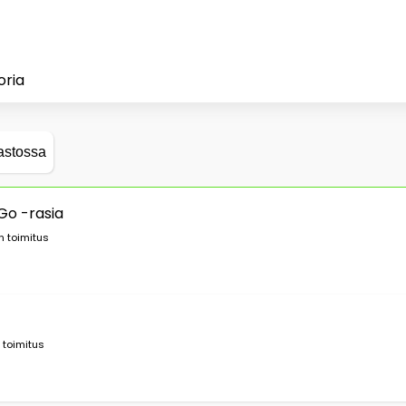
oria
astossa
Go -rasia
n toimitus
 toimitus