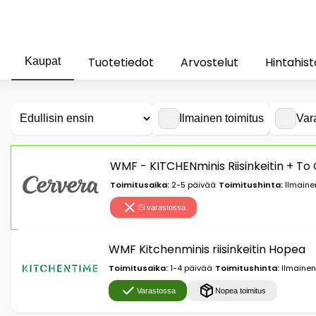
Tuotetiedot
Arvostelut
Hintahist
Kaupat
Ilmainen toimitus
Var
WMF - KITCHENminis Riisinkeitin + To 
Toimitusaika:
2-5 päivää
Toimitushinta:
Ilmaine
Ei varastossa
WMF Kitchenminis riisinkeitin Hopea
Toimitusaika:
1-4 päivää
Toimitushinta:
Ilmainen
Varastossa
Nopea toimitus