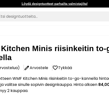
Löydä designtuotteet parhailta valmistajilta!
itchen Minis riisinkeitin to-
lla
arvostelua)
Arvostele
Tykkää
tteen WMF Kitchen Minis riisinkeitin to-go-kannella hint
 ja valitse sinulle sopivin designkauppa. Hinta alkaen
84,0
myy 2 kauppaa.