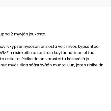
kauppa 2 myyjän joukosta.
 ja höyrykypsennysosan ansiosta voit myös kypsentää
WMF:n riisinkeitin on erittäin käytännöllinen ottaa
astioita. Riisikeitin on varustettu kätevällä ja
nut myös tilaa säästävään muotoiluun, joten riisikeitin