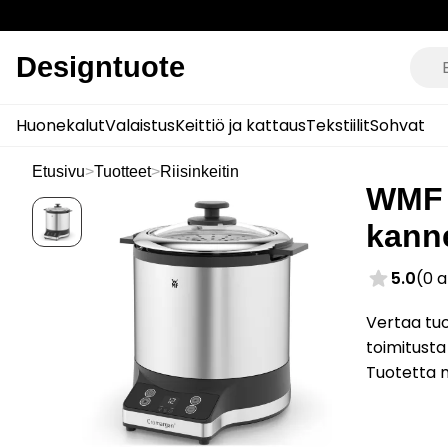
Designtuote
Huonekalut
Valaistus
Keittiö ja kattaus
Tekstiilit
Sohvat
Etusivu
>
Tuotteet
>
Riisinkeitin
WMF K
kanne
5.0
(0 
Vertaa tuo
toimitusta
Tuotetta 