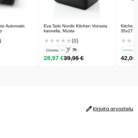
is Automatic
Eva Solo Nordic Kitchen Voirasia
Kitchen 
go
kannella, Musta
35x27 cm
)
(0)
28,97 €
39,95 €
42,00
Kirjoita arvostelu