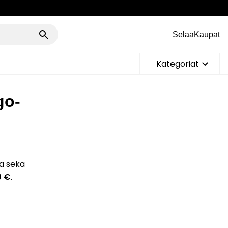
Selaa
Kaupat
Kategoriat
go-
aa sekä
0 €
.