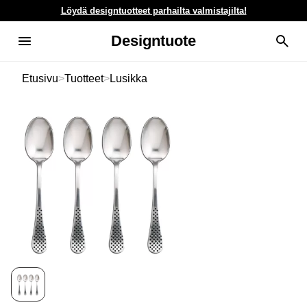
Löydä designtuotteet parhailta valmistajilta!
Designtuote
Etusivu
>
Tuotteet
>
Lusikka