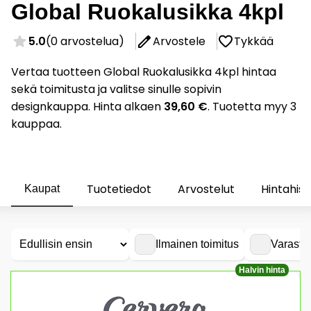
Global Ruokalusikka 4kpl
5.0
(0 arvostelua)
Arvostele
Tykkää
Vertaa tuotteen Global Ruokalusikka 4kpl hintaa
sekä toimitusta ja valitse sinulle sopivin
designkauppa. Hinta alkaen
39,60 €
. Tuotetta myy 3
kauppaa.
Tuotetiedot
Arvostelut
Hintahist
Kaupat
Ilmainen toimitus
Varasto
Halvin hinta