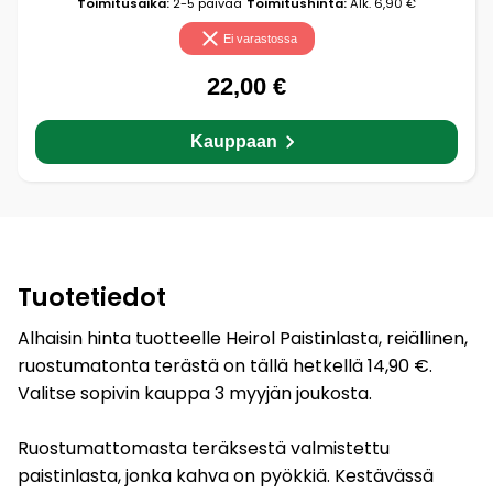
Toimitusaika:
2-5 päivää
Toimitushinta:
Alk. 6,90 €
Ei varastossa
22,00 €
Kauppaan
Tuotetiedot
Alhaisin hinta tuotteelle Heirol Paistinlasta, reiällinen,
ruostumatonta terästä on tällä hetkellä 14,90 €.
Valitse sopivin kauppa 3 myyjän joukosta.
Ruostumattomasta teräksestä valmistettu
paistinlasta, jonka kahva on pyökkiä. Kestävässä