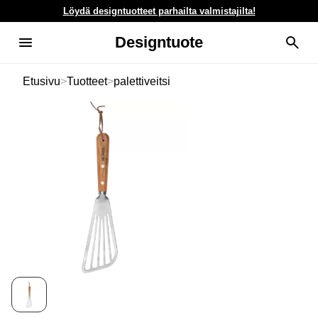
Löydä designtuotteet parhailta valmistajilta!
Designtuote
Etusivu
>
Tuotteet
>
palettiveitsi