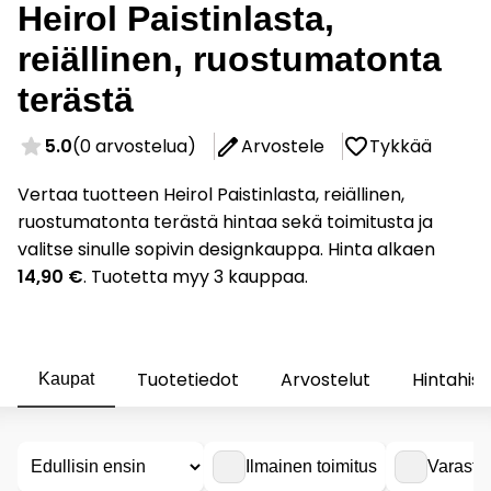
Heirol Paistinlasta,
reiällinen, ruostumatonta
terästä
5.0
(0 arvostelua)
Arvostele
Tykkää
Vertaa tuotteen Heirol Paistinlasta, reiällinen,
ruostumatonta terästä hintaa sekä toimitusta ja
valitse sinulle sopivin designkauppa. Hinta alkaen
14,90 €
. Tuotetta myy 3 kauppaa.
Tuotetiedot
Arvostelut
Hintahist
Kaupat
Ilmainen toimitus
Varasto