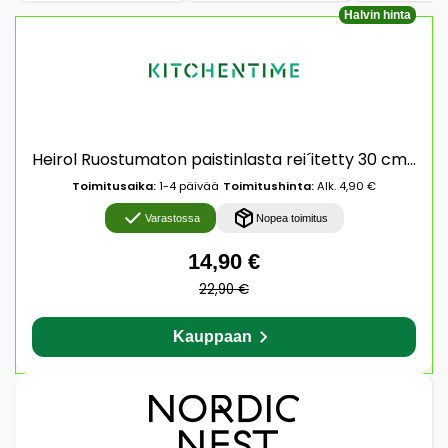
Halvin hinta
Heirol Ruostumaton paistinlasta rei´itetty 30 cm Pyökki
Toimitusaika:
1-4 päivää
Toimitushinta:
Alk. 4,90 €
Varastossa
Nopea toimitus
14,90 €
22,90 €
Kauppaan