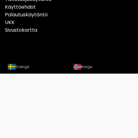
Käyttöehdot
Palautuskäytäntö
UKK
Sivustokartta
Sverige
Norge
Danmark
Deutschland
Österreich
Schweiz
Suomi
Löydät meidät nyt myös
Instagramista
Copyright Designtuote.fi | Designtuotteiden hintavertailu