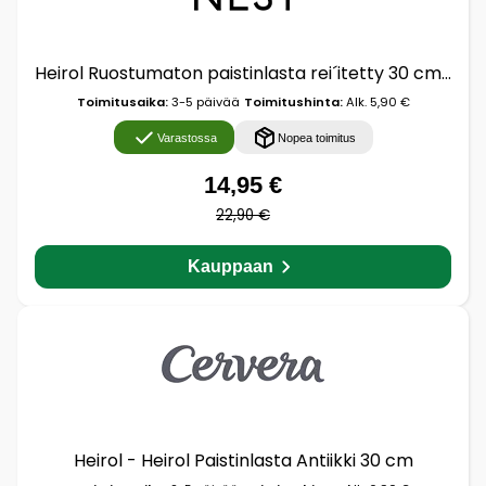
Heirol Ruostumaton paistinlasta rei´itetty 30 cm Pyökki
Toimitusaika:
3-5 päivää
Toimitushinta:
Alk. 5,90 €
Varastossa
Nopea toimitus
14,95 €
22,90 €
Kauppaan
Heirol - Heirol Paistinlasta Antiikki 30 cm