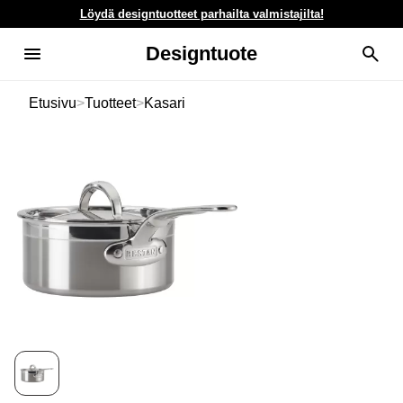
Löydä designtuotteet parhailta valmistajilta!
Designtuote
Etusivu
>
Tuotteet
>
Kasari