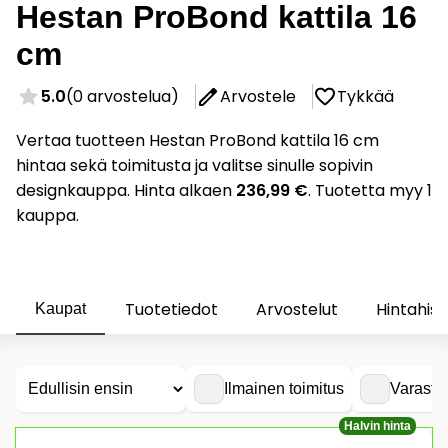
Hestan ProBond kattila 16
cm
5.0
(0 arvostelua)
Arvostele
Tykkää
Vertaa tuotteen Hestan ProBond kattila 16 cm
hintaa sekä toimitusta ja valitse sinulle sopivin
designkauppa. Hinta alkaen
236,99 €
. Tuotetta myy 1
kauppa.
Tuotetiedot
Arvostelut
Hintahist
Kaupat
Ilmainen toimitus
Varasto
Halvin hinta