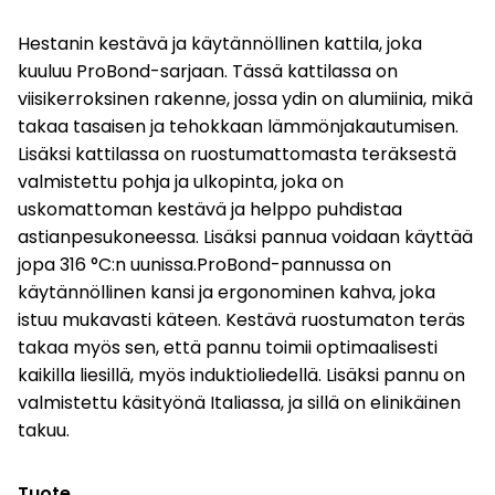
Hestanin kestävä ja käytännöllinen kattila, joka
kuuluu ProBond-sarjaan. Tässä kattilassa on
viisikerroksinen rakenne, jossa ydin on alumiinia, mikä
takaa tasaisen ja tehokkaan lämmönjakautumisen.
Lisäksi kattilassa on ruostumattomasta teräksestä
valmistettu pohja ja ulkopinta, joka on
uskomattoman kestävä ja helppo puhdistaa
astianpesukoneessa. Lisäksi pannua voidaan käyttää
jopa 316 °C:n uunissa.ProBond-pannussa on
käytännöllinen kansi ja ergonominen kahva, joka
istuu mukavasti käteen. Kestävä ruostumaton teräs
takaa myös sen, että pannu toimii optimaalisesti
kaikilla liesillä, myös induktioliedellä. Lisäksi pannu on
valmistettu käsityönä Italiassa, ja sillä on elinikäinen
takuu.
Tuote